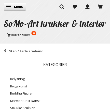
Menu
Skifte navigation
SoMo-Art krukker & interiør
0
Indkøbskurv
Sten / Perle armbånd
KATEGORIER
Belysning
Brugskunst
Buddha Figurer
Marmorkunst Dansk
Smukke Krukker