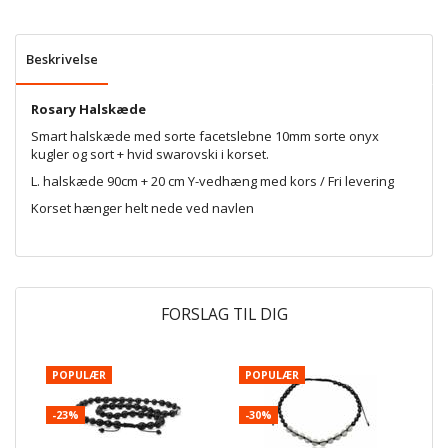
Beskrivelse
Rosary Halskæde
Smart halskæde med sorte facetslebne 10mm sorte onyx
kugler og sort + hvid swarovski i korset.
L. halskæde 90cm + 20 cm Y-vedhæng med kors / Fri levering
Korset hænger helt nede ved navlen
FORSLAG TIL DIG
POPULÆR
POPULÆR
P
-23%
-30%