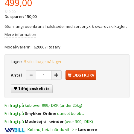
499,00
649,00
Du sparer:
150,00
66cm lang rosenkrans halskæde med sort onyx & swarovski kugler.
Mere information
Model/varenr.:
62006 / Rosary
Lager:
5 stk tilbage på lager
Antal
LÆG I KURV
Tilføj ønskeliste
Fri fragt på køb over 999,- DKK (under 25kg)
Fri fragt på
Smykker Online
uanset beløb ..
Fri fragt på
Modetøj til kvinder
(over 300,- DKK)
Køb nu, betal når du vil - >>
Læs mere