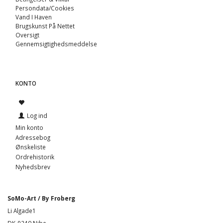
Persondata/Cookies
Vand I Haven
Brugskunst På Nettet
Oversigt
Gennemsigtighedsmeddelse
KONTO
Log ind
Min konto
Adressebog
Ønskeliste
Ordrehistorik
Nyhedsbrev
SoMo-Art / By Froberg
Li Algade1