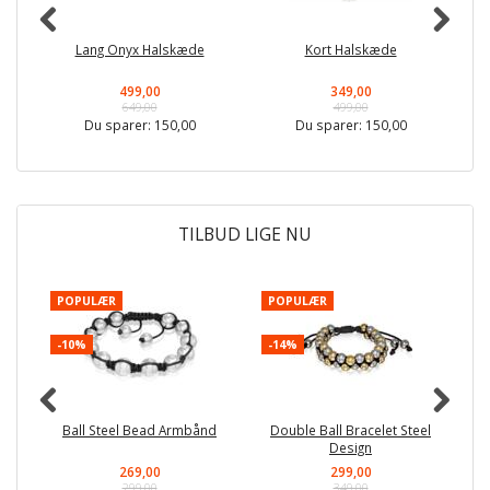
Lang Onyx Halskæde
Kort Halskæde
Ro
499,00
349,00
649,00
499,00
Du sparer:
150,00
Du sparer:
150,00
TILBUD LIGE NU
POPULÆR
POPULÆR
P
-10%
-14%
-
Ball Steel Bead Armbånd
Double Ball Bracelet Steel
Design
269,00
299,00
299,00
349,00