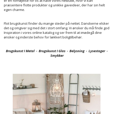
er en fornøjelse for os at have vores netbutik, hvor vi kan
præsentere flotte produkter og unikke gaveideer, der har sin helt
egen charme.
Flot brugskunst finder du mange steder på nettet. Danskerne elsker
det og omgiver sig med det i stort omfang. Vi ønsker du må finde god
Inspiration i vores online katalog og ser frem til at imødegå dine
ønsker og inderste behov for lækkert boligtilbehør.
Brugskunst I Metal
-
Brugskunst I Glas
-
Belysning
-
Lysestager
-
Smykker