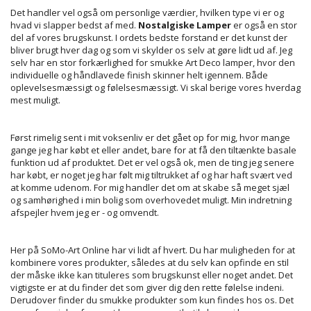
Det handler vel også om personlige værdier, hvilken type vi er og
hvad vi slapper bedst af med.
Nostalgiske Lamper
er også en stor
del af vores brugskunst. I ordets bedste forstand er det kunst der
bliver brugt hver dag og som vi skylder os selv at gøre lidt ud af. Jeg
selv har en stor forkærlighed for smukke Art Deco lamper, hvor den
individuelle og håndlavede finish skinner helt igennem. Både
oplevelsesmæssigt og følelsesmæssigt. Vi skal berige vores hverdag
mest muligt.
Først rimelig sent i mit voksenliv er det gået op for mig, hvor mange
gange jeg har købt et eller andet, bare for at få den tiltænkte basale
funktion ud af produktet. Det er vel også ok, men de ting jeg senere
har købt, er noget jeg har følt mig tiltrukket af og har haft svært ved
at komme udenom. For mig handler det om at skabe så meget sjæl
og samhørighed i min bolig som overhovedet muligt. Min indretning
afspejler hvem jeg er - og omvendt.
Her på SoMo-Art Online har vi lidt af hvert. Du har muligheden for at
kombinere vores produkter, således at du selv kan opfinde en stil
der måske ikke kan tituleres som brugskunst eller noget andet. Det
vigtigste er at du finder det som giver dig den rette følelse indeni.
Derudover finder du smukke produkter som kun findes hos os. Det