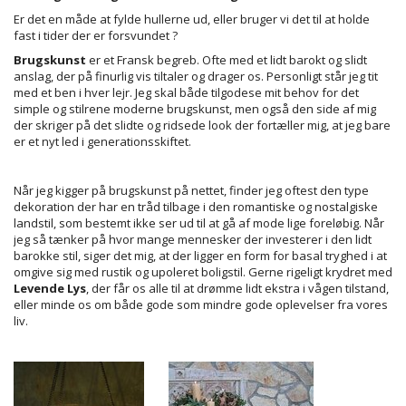
Er det en måde at fylde hullerne ud, eller bruger vi det til at holde
fast i tider der er forsvundet ?
Brugskunst
er et Fransk begreb. Ofte med et lidt barokt og slidt
anslag, der på finurlig vis tiltaler og drager os. Personligt står jeg tit
med et ben i hver lejr. Jeg skal både tilgodese mit behov for det
simple og stilrene moderne brugskunst, men også den side af mig
der skriger på det slidte og ridsede look der fortæller mig, at jeg bare
er et nyt led i generationsskiftet.
Når jeg kigger på brugskunst på nettet, finder jeg oftest den type
dekoration der har en tråd tilbage i den romantiske og nostalgiske
landstil, som bestemt ikke ser ud til at gå af mode lige foreløbig. Når
jeg så tænker på hvor mange mennesker der investerer i den lidt
barokke stil, siger det mig, at der ligger en form for basal tryghed i at
omgive sig med rustik og upoleret boligstil. Gerne rigeligt krydret med
Levende Lys
, der får os alle til at drømme lidt ekstra i vågen tilstand,
eller minde os om både gode som mindre gode oplevelser fra vores
liv.