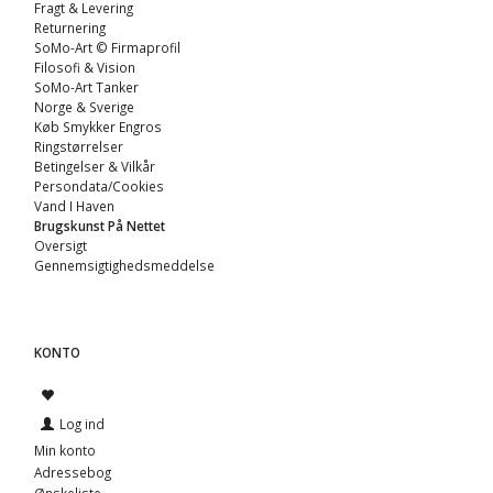
Fragt & Levering
Returnering
SoMo-Art © Firmaprofil
Filosofi & Vision
SoMo-Art Tanker
Norge & Sverige
Køb Smykker Engros
Ringstørrelser
Betingelser & Vilkår
Persondata/Cookies
Vand I Haven
Brugskunst På Nettet
Oversigt
Gennemsigtighedsmeddelse
KONTO
Log ind
Min konto
Adressebog