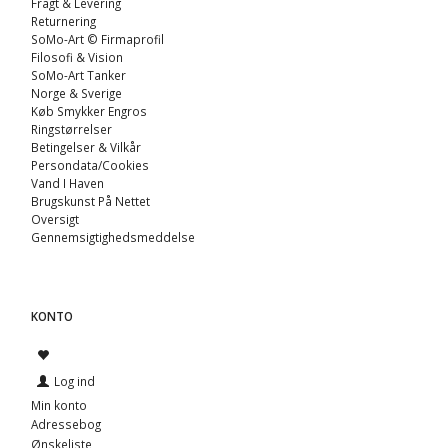
Fragt & Levering
Returnering
SoMo-Art © Firmaprofil
Filosofi & Vision
SoMo-Art Tanker
Norge & Sverige
Køb Smykker Engros
Ringstørrelser
Betingelser & Vilkår
Persondata/Cookies
Vand I Haven
Brugskunst På Nettet
Oversigt
Gennemsigtighedsmeddelse
KONTO
Log ind
Min konto
Adressebog
Ønskeliste