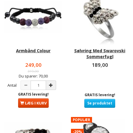
Armbånd Colour
Sølvring Med Swarovski
Sommerfugl
249,00
189,00
319,00
Du sparer:
70,00
Antal
GRATIS levering!
GRATIS levering!
LÆG I KURV
Se produktet
POPULÆR
-20%