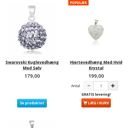
POPULÆR
Swarovski Kuglevedhæng
Hjertevedhæng Med Hvid
Med Sølv
Krystal
179,00
199,00
Antal
GRATIS levering!
LÆG I KURV
Se produktet