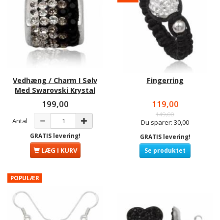
Vedhæng / Charm I Sølv
Fingerring
Med Swarovski Krystal
199,00
119,00
149,00
Antal
Du sparer:
30,00
GRATIS levering!
GRATIS levering!
LÆG I KURV
Se produktet
POPULÆR