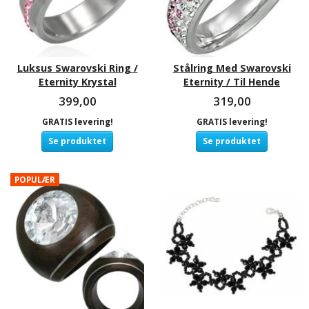
Luksus Swarovski Ring /
Stålring Med Swarovski
Eternity Krystal
Eternity / Til Hende
399,00
319,00
GRATIS levering!
GRATIS levering!
Se produktet
Se produktet
POPULÆR