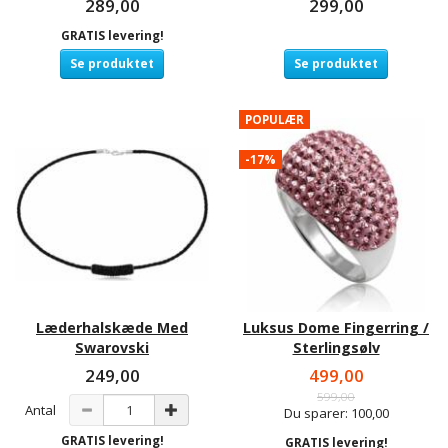
289,00
299,00
GRATIS levering!
Se produktet
Se produktet
POPULÆR
-17%
Læderhalskæde Med
Luksus Dome Fingerring /
Swarovski
Sterlingsølv
249,00
499,00
599,00
Antal
Du sparer:
100,00
GRATIS levering!
GRATIS levering!