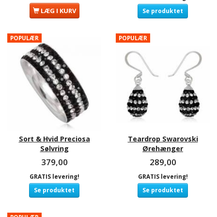
LÆG I KURV
Se produktet
POPULÆR
POPULÆR
Sort & Hvid Preciosa
Teardrop Swarovski
Sølvring
Ørehænger
379,00
289,00
GRATIS levering!
GRATIS levering!
Se produktet
Se produktet
POPULÆR