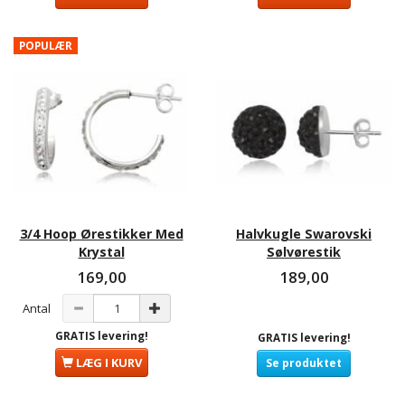
POPULÆR
3/4 Hoop Ørestikker Med
Halvkugle Swarovski
Krystal
Sølvørestik
169,00
189,00
Antal
GRATIS levering!
GRATIS levering!
LÆG I KURV
Se produktet