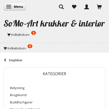
Menu
Skifte navigation
SoMo-Art krukker & interiør
0
Indkøbskurv
0
Indkøbskurv
Smykker
KATEGORIER
Belysning
Brugskunst
Buddha Figurer