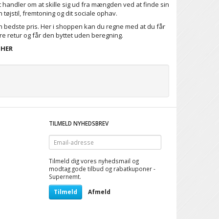
189,00
289,00
Det handler om at skille sig ud fra mængden ved at finde sin
tøjstil, fremtoning og dit sociale ophav.
den bedste pris. Her i shoppen kan du regne med at du får
re retur og får den byttet uden beregning.
 HER
TILMELD NYHEDSBREV
Email-
adresse
Tilmeld dig vores nyhedsmail og
modtag gode tilbud og rabatkuponer -
Supernemt.
Tilmeld
Afmeld