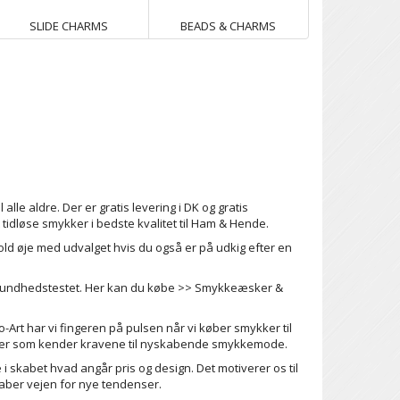
SLIDE CHARMS
BEADS & CHARMS
le aldre. Der er gratis levering i DK og gratis
 tidløse smykker i bedste kvalitet til Ham & Hende.
ld øje med udvalget hvis du også er på udkig efter en
 sundhedstestet. Her kan du købe >>
Smykkeæsker &
-Art har vi fingeren på pulsen når vi køber smykker til
enter som kender kravene til nyskabende smykkemode.
i skabet hvad angår pris og design. Det motiverer os til
vet Stålring / Double
Black Bondage Style
kaber vejen for nye tendenser.
Style
Bracelet