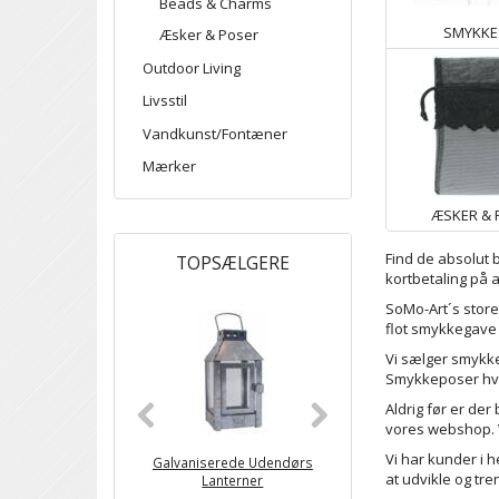
Beads & Charms
SMYKK
Æsker & Poser
Outdoor Living
Livsstil
Vandkunst/Fontæner
Mærker
ÆSKER & 
Find de absolut b
TOPSÆLGERE
kortbetaling på a
SoMo-Art´s store
flot smykkegave t
Vi sælger smyk
Smykkeposer
hvi
Aldrig før er de
vores webshop. 
Vi har kunder i h
Galvaniserede Udendørs
Høje Krukker I Fibersto
at udvikle og tr
Lanterner
Sort & Grå