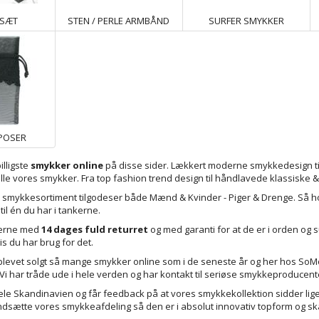
ESÆT
STEN / PERLE ARMBÅND
SURFER SMYKKER
POSER
illigste
smykker online
på disse sider. Lækkert moderne smykkedesign til al
lle vores smykker. Fra top fashion trend design til håndlavede klassiske &
 smykkesortiment tilgodeser både Mænd & Kvinder - Piger & Drenge. Så ho
il én du har i tankerne.
kerne med
14 dages fuld returret
og med garanti for at de er i orden og
s du har brug for det.
r blevet solgt så mange smykker online som i de seneste år og her hos SoMo
Vi har tråde ude i hele verden og har kontakt til seriøse smykkeproduc
ele Skandinavien og får feedback på at vores smykkekollektion sidder lige 
ne /
Store Indendørs Sorte
Eternity Halskæde I Rustfri
2 Far
endsætte vores smykkeafdeling så den er i absolut innovativ topform og s
Krukker
Stål