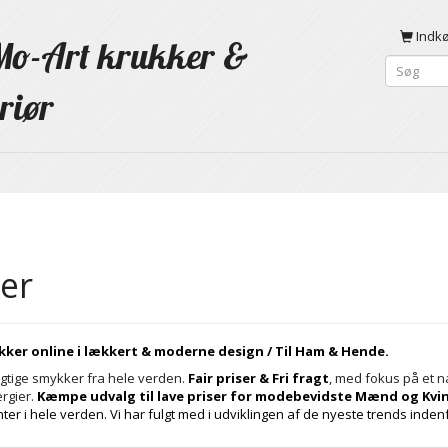
Indk
o-Art krukker &
riør
er
ykker online i lækkert & moderne design / Til Ham & Hende.
gtige smykker fra hele verden.
Fair priser & Fri fragt
, med fokus på et n
rgier.
Kæmpe udvalg til lave priser for modebevidste Mænd og Kvi
r i hele verden. Vi har fulgt med i udviklingen af de nyeste trends ind