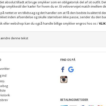
1.495,00
289,00
det absolut tilladt at bruge smykker som en obligatorisk del af sit outfit. 
ige smykkestil der kæler for hvem du er. Et velovervejet match imellem din 
å nettet er en tillidssag og det handler om at få den bedste kvalitet til 
jekket inden afsendelse og skulle størrelsen ikke passe, sender du den ba
tik eller webshop kan du også handle billige smykker engros hos os /
KLIK
at ændre denne tekst
O
FIND OS PÅ
voritter
g ind
nto
sebog
iste
istorik
BETALINGSMETODER
sbrev