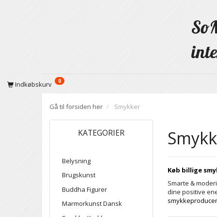
SoM
inte
0
Indkøbskurv
Gå til forsiden her
Smykker
Smykk
KATEGORIER
Belysning
Køb billige sm
Brugskunst
Smarte & moderi
Buddha Figurer
dine positive ene
smykkeproducente
Marmorkunst Dansk