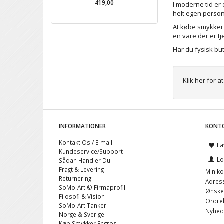
419,00
895,00
I moderne tid er 
helt egen personl
At købe smykker p
en vare der er t
Har du fysisk bu
Klik her for 
INFORMATIONER
KONT
Kontakt Os / E-mail
Fa
Kundeservice/Support
Lo
Sådan Handler Du
Fragt & Levering
Min ko
Returnering
Adres
SoMo-Art © Firmaprofil
Ønskel
Filosofi & Vision
Ordreh
SoMo-Art Tanker
Nyhed
Norge & Sverige
Køb Smykker Engros