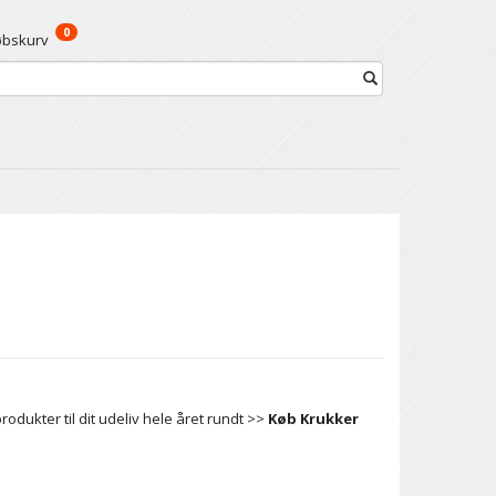
0
øbskurv
odukter til dit udeliv hele året rundt >>
Køb Krukker