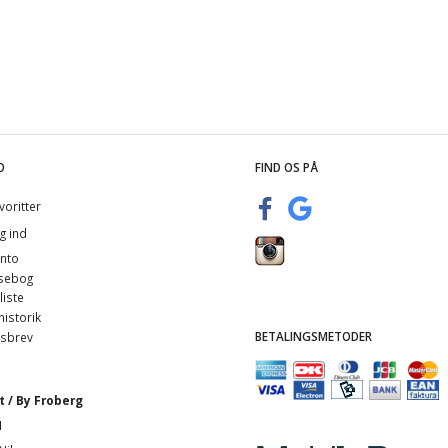
ne /
Store Indendørs Sorte
Eternity Halskæde I Rustfri
2 Far
Krukker
Stål
1.495,00
289,00
O
FIND OS PÅ
voritter
g ind
nto
sebog
iste
istorik
BETALINGSMETODER
sbrev
 / By Froberg
1