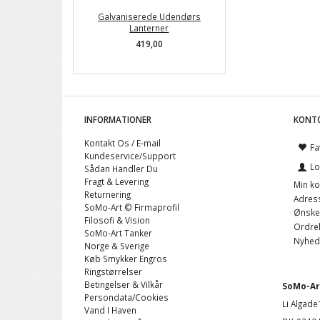
Galvaniserede Udendørs
Høje Krukker I Fibersto
Lanterner
Sort & Grå
419,00
895,00
INFORMATIONER
KONT
Kontakt Os / E-mail
Fa
Kundeservice/Support
Lo
Sådan Handler Du
Fragt & Levering
Min ko
Returnering
Adres
SoMo-Art © Firmaprofil
Ønskel
Filosofi & Vision
Ordreh
SoMo-Art Tanker
Nyhed
Norge & Sverige
Køb Smykker Engros
Ringstørrelser
Betingelser & Vilkår
SoMo-Art
Persondata/Cookies
Li Algade
Vand I Haven