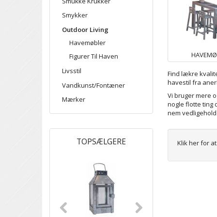
Smukke Krukker
Smykker
Outdoor Living
Havemøbler
HAVEMØ
Figurer Til Haven
Livsstil
Find lækre kvalit
havestil fra ane
Vandkunst/Fontæner
Vi bruger mere o
Mærker
nogle flotte tin
nem vedligeholde
TOPSÆLGERE
Klik her for 