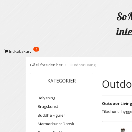
SoM
inte
0
Indkøbskurv
Gå til forsiden her
Outdoor Living
Outdoo
KATEGORIER
Belysning
Outdoor Living 
Brugskunst
Tilbehør til hygg
Buddha Figurer
Marmorkunst Dansk