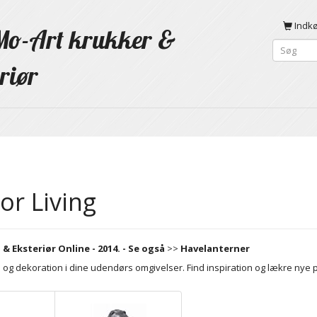
Indk
o-Art krukker &
riør
r Living
& Eksteriør Online - 2014. - Se også
>>
Havelanterner
e og dekoration i dine udendørs omgivelser. Find inspiration og lækre nye pr