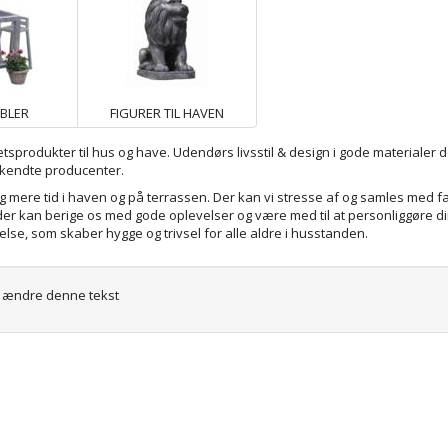
BLER
FIGURER TIL HAVEN
etsprodukter til hus og have. Udendørs livsstil & design i gode materialer der
rkendte producenter.
g mere tid i haven og på terrassen. Der kan vi stresse af og samles med fa
g der kan berige os med gode oplevelser og være med til at personliggøre di
lse, som skaber hygge og trivsel for alle aldre i husstanden.
at ændre denne tekst