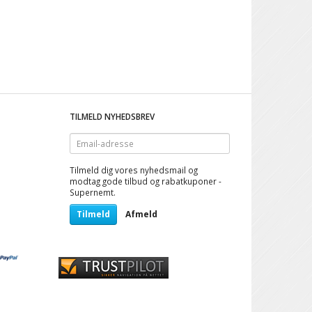
vet Stålring / Double
Black Bondage Style
Style
Bracelet
189,00
289,00
TILMELD NYHEDSBREV
Email-
adresse
Tilmeld dig vores nyhedsmail og
modtag gode tilbud og rabatkuponer -
Supernemt.
Tilmeld
Afmeld