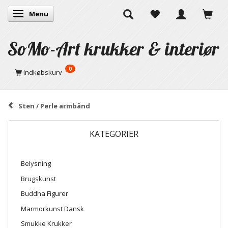
Menu
Skifte navigation
SoMo-Art krukker & interiør
0
Indkøbskurv
Sten / Perle armbånd
KATEGORIER
Belysning
Brugskunst
Buddha Figurer
Marmorkunst Dansk
Smukke Krukker