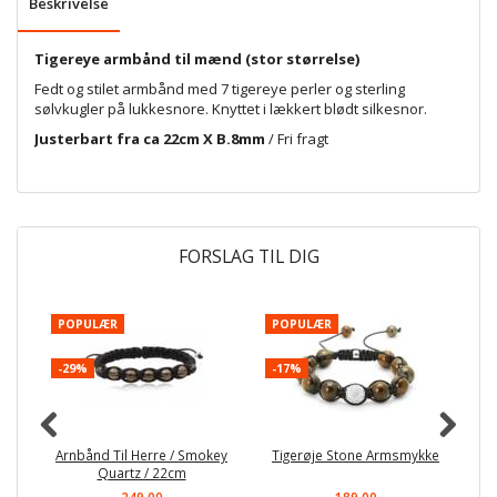
Beskrivelse
Tigereye armbånd til mænd (stor størrelse)
Fedt og stilet armbånd med 7 tigereye perler og sterling
sølvkugler på lukkesnore. Knyttet i lækkert blødt silkesnor.
Justerbart fra ca 22cm X B.8mm
/ Fri fragt
FORSLAG TIL DIG
POPULÆR
POPULÆR
P
-29%
-17%
-
Arnbånd Til Herre / Smokey
Tigerøje Stone Armsmykke
Quartz / 22cm
249,00
189,00