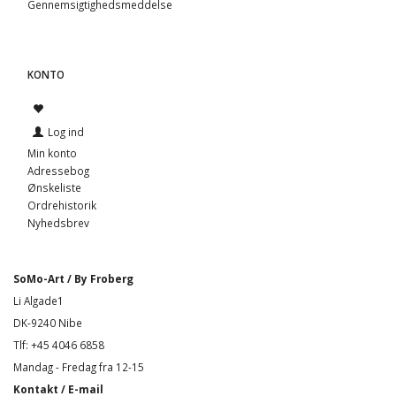
Gennemsigtighedsmeddelse
KONTO
Log ind
Min konto
Adressebog
Ønskeliste
Ordrehistorik
Nyhedsbrev
SoMo-Art / By Froberg
Li Algade1
DK-9240 Nibe
Tlf: +45 4046 6858
Mandag - Fredag fra 12-15
Kontakt / E-mail