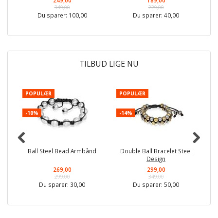
349,00
229,00
Du sparer:
100,00
Du sparer:
40,00
TILBUD LIGE NU
POPULÆR
POPULÆR
P
-10%
-14%
-
Ball Steel Bead Armbånd
Double Ball Bracelet Steel
Design
269,00
299,00
299,00
349,00
Du sparer:
30,00
Du sparer:
50,00