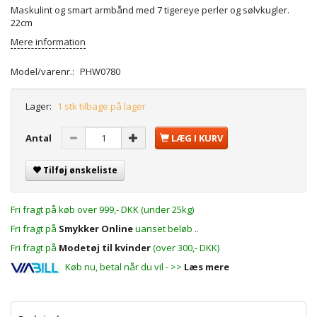
Maskulint og smart armbånd med 7 tigereye perler og sølvkugler.
22cm
Mere information
Model/varenr.:
PHW0780
Lager:
1 stk tilbage på lager
Antal
LÆG I KURV
Tilføj ønskeliste
Fri fragt på køb over 999,- DKK (under 25kg)
Fri fragt på
Smykker Online
uanset beløb ..
Fri fragt på
Modetøj til kvinder
(over 300,- DKK)
Køb nu, betal når du vil - >>
Læs mere