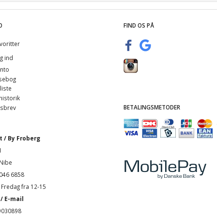
O
FIND OS PÅ
voritter
g ind
nto
sebog
iste
istorik
BETALINGSMETODER
sbrev
 / By Froberg
1
Nibe
4046 6858
Fredag fra 12-15
/ E-mail
9030898