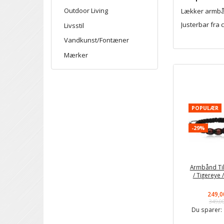
Outdoor Living
Lækker armbånd
Justerbar fra c
Livsstil
Vandkunst/Fontæner
Mærker
POPULÆR
-29%
Armbånd Ti
/ Tigereye 
249,0
349,0
Du sparer: