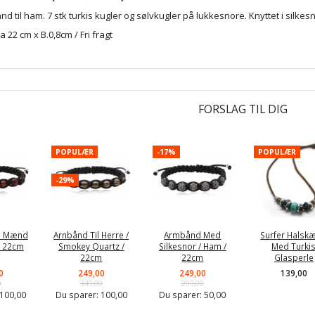
 til ham. 7 stk turkis kugler og sølvkugler på lukkesnore. Knyttet i silkesn
a 22 cm x B.0,8cm / Fri fragt
FORSLAG TIL DIG
POPULÆR
-17%
POPULÆR
-29%
l Mænd
Arnbånd Til Herre /
Armbånd Med
Surfer Halsk
/ 22cm
Smokey Quartz /
Silkesnor / Ham /
Med Turki
22cm
22cm
Glasperle
0
249,00
249,00
139,00
0
349,00
299,00
100,00
Du sparer:
100,00
Du sparer:
50,00