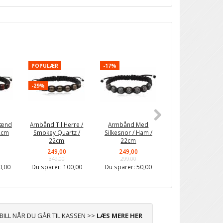
POPULÆR
-17%
POPULÆR
-29%
-20%
Mænd
Arnbånd Til Herre /
Armbånd Med
Mystic Red Bracel
22cm
Smokey Quartz /
Silkesnor / Ham /
22cm
22cm
249,00
249,00
199,00
349,00
299,00
249,00
0,00
Du sparer:
100,00
Du sparer:
50,00
Du sparer:
50,0
ABILL NÅR DU GÅR TIL KASSEN >>
LÆS MERE HER