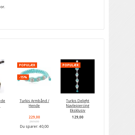
or.
POPULÆR
POPULÆR
-15%
æde
Turkis Armbånd /
Turkis Delight
s
Hende
Navlepiercing
Eksklusiv
229,00
129,00
269,00
Du sparer:
40,00