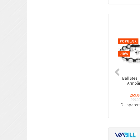
POPULÆR
-10%
Ball Steel
Armbå
269,0
299,0
Du sparer