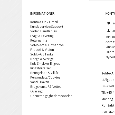
INFORMATIONER
KONT
Kontakt Os / E-mail
Fa
Kundeservice/Support
Lo
Sådan Handler Du
Fragt & Levering
Min ko
Returnering
Adres
SoMo-Art © Firmaprofil
Ønskel
Filosofi & Vision
Ordreh
SoMo-Art Tanker
Nyhed
Norge & Sverige
Køb Smykker Engros
Ringstørrelser
Betingelser & Vilkår
SoMo-Art
Persondata/Cookies
Li Algade
Vand I Haven
DK-9240 
Brugskunst På Nettet
Oversigt
Tlf: +45 
Gennemsigtighedsmeddelse
Mandag - 
Kontakt 
CVR DK2