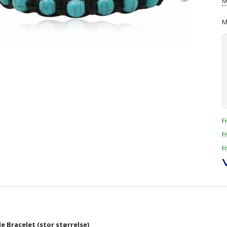
M
M
F
F
F
e Bracelet (stor størrelse)