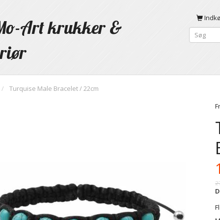
Indk
o-Art krukker &
riør
Turquise Male Bracelet / 22cm
F
2
D
F