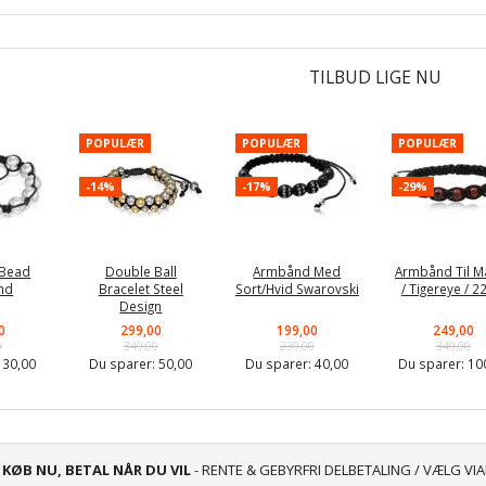
TILBUD LIGE NU
POPULÆR
POPULÆR
POPULÆR
-14%
-17%
-29%
 Bead
Double Ball
Armbånd Med
Armbånd Til 
nd
Bracelet Steel
Sort/Hvid Swarovski
/ Tigereye / 
Design
0
299,00
199,00
249,00
0
349,00
239,00
349,00
:
30,00
Du sparer:
50,00
Du sparer:
40,00
Du sparer:
10
KØB NU, BETAL NÅR DU VIL
- RENTE & GEBYRFRI DELBETALING / VÆLG VI