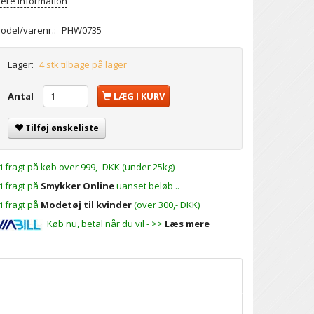
ere information
odel/varenr.:
PHW0735
Lager:
4 stk tilbage på lager
Antal
LÆG I KURV
Tilføj ønskeliste
ri fragt på køb over 999,- DKK (under 25kg)
ri fragt på
Smykker Online
uanset beløb ..
ri fragt på
Modetøj til kvinder
(over 300,- DKK)
Køb nu, betal når du vil - >>
Læs mere