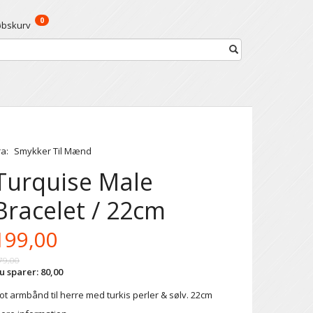
0
øbskurv
ra:
Smykker Til Mænd
Turquise Male
Bracelet / 22cm
199,00
79,00
u sparer:
80,00
lot armbånd til herre med turkis perler & sølv. 22cm