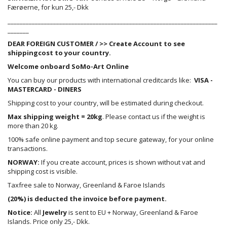
Færøerne, for kun 25,- Dkk
_____________________________________________________________________
_______
DEAR FOREIGN CUSTOMER / >>
Create Account
to see
shippingcost to your country.
Welcome onboard SoMo-Art Online
You can buy our products with international creditcards like:
VISA -
MASTERCARD - DINERS
Shipping cost to your country, will be estimated during checkout.
Max shipping weight = 20kg
. Please contact us if the weight is
more than 20 kg.
100% safe online payment and top secure gateway, for your online
transactions.
NORWAY:
If you create account, prices is shown without vat and
shipping cost is visible.
Taxfree sale to Norway, Greenland & Faroe Islands
(20%) is deducted the invoice before payment.
Notice:
All
Jewelry
is sent to EU + Norway, Greenland & Faroe
Islands. Price only 25,- Dkk.