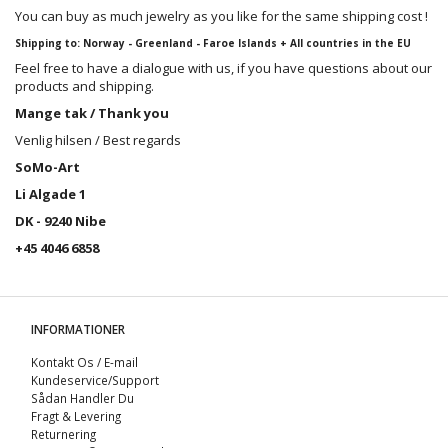
You can buy as much jewelry as you like for the same shipping cost !
Shipping to: Norway - Greenland - Faroe Islands + All countries in the EU
Feel free to have a dialogue with us, if you have questions about our
products and shipping.
Mange tak / Thank you
Venlig hilsen / Best regards
SoMo-Art
Li Algade 1
DK - 9240 Nibe
+45 4046 6858
INFORMATIONER
Kontakt Os / E-mail
Kundeservice/Support
Sådan Handler Du
Fragt & Levering
Returnering