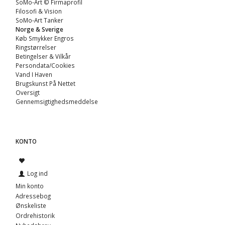
SoMo-Art © Firmaprofil
Filosofi & Vision
SoMo-Art Tanker
Norge & Sverige
Køb Smykker Engros
Ringstørrelser
Betingelser & Vilkår
Persondata/Cookies
Vand I Haven
Brugskunst På Nettet
Oversigt
Gennemsigtighedsmeddelse
KONTO
Log ind
Min konto
Adressebog
Ønskeliste
Ordrehistorik