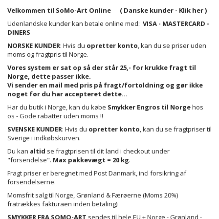
Velkommen til SoMo-Art Online (
Danske kunder - Klik her
)
Udenlandske kunder kan betale online med:
VISA - MASTERCARD -
DINERS
NORSKE KUNDER
: Hvis du
opretter konto
, kan du se priser uden
moms og fragtpris til Norge.
Vores system er sat op så der står 25,- for krukke fragt til
Norge, dette passer ikke.
Vi sender en mail med pris på fragt/fortoldning og gør ikke
noget før du har accepteret dette...
Har du butik i Norge, kan du købe
Smykker Engros til Norge
hos
os - Gode rabatter uden moms !!
SVENSKE KUNDER
: Hvis du
opretter konto
, kan du se fragtpriser til
Sverige i indkøbskurven.
Du kan
altid
se fragtprisen til dit land i checkout under
"forsendelse".
Max pakkevægt = 20 kg
.
Fragt priser er beregnet med Post Danmark, incl forsikring af
forsendelserne.
Momsfrit salg til Norge, Grønland & Færøerne (Moms 20%)
fratrækkes fakturaen inden betaling)
SMYKKER FRA SOMO-ART
sendes til hele EU + Norge - Grønland -