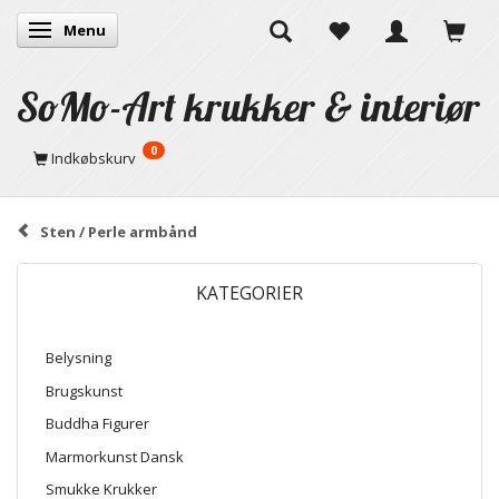
Menu
Skifte navigation
SoMo-Art krukker & interiør
0
Indkøbskurv
Sten / Perle armbånd
KATEGORIER
Belysning
Brugskunst
Buddha Figurer
Marmorkunst Dansk
Smukke Krukker