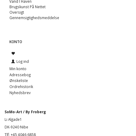
Vand I Haven
Brugskunst På Nettet
Oversigt
Gennemsigtighedsmeddelse
KONTO
Log ind
Min konto
Adressebog
Ønskeliste
Ordrehistorik
Nyhedsbrev
SoMo-Art / By Froberg
Li Algade1
DK-9240 Nibe
Tlf: +45 4046 6858