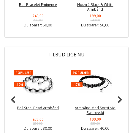
Ball Bracelet Eminence
Nouvré Black & White
Armbånd
249,00
199,00
299,00
249,00
Du sparer:
50,00
Du sparer:
50,00
TILBUD LIGE NU
POPULÆR
POPULÆR
P
-10%
-17%
-
Ball Steel Bead Armbånd
Armbånd Med Sort/Hvid
Swarovski
269,00
199,00
299,00
239,00
Du sparer:
30,00
Du sparer:
40,00