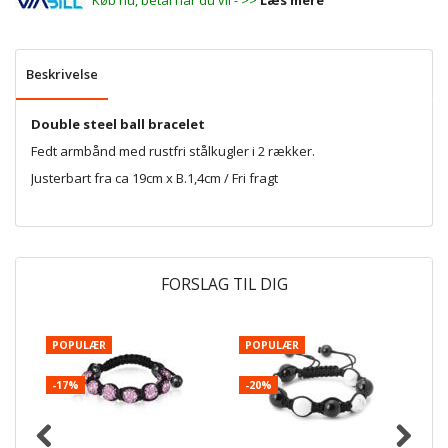
Køb nu, betal når du vil - >>
Læs mere
Beskrivelse
Double steel ball bracelet
Fedt armbånd med rustfri stålkugler i 2 rækker.
Justerbart fra ca 19cm x B.1,4cm / Fri fragt
FORSLAG TIL DIG
POPULÆR
POPULÆR
P
-17%
-20%
-