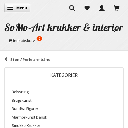
Menu
Skifte navigation
SoMo-Art krukker & interiør
0
Indkøbskurv
Sten / Perle armbånd
KATEGORIER
Belysning
Brugskunst
Buddha Figurer
Marmorkunst Dansk
Smukke Krukker