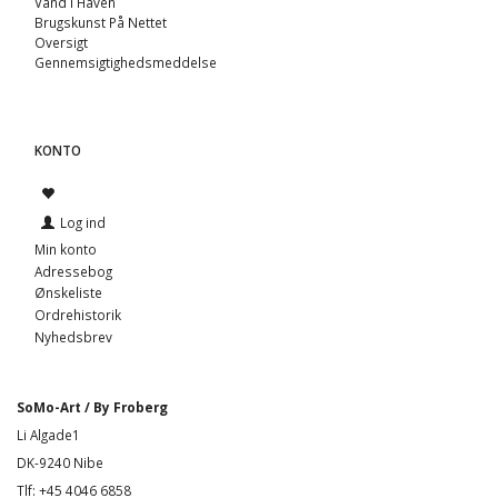
Vand I Haven
Brugskunst På Nettet
Oversigt
Gennemsigtighedsmeddelse
KONTO
Log ind
Min konto
Adressebog
Ønskeliste
Ordrehistorik
Nyhedsbrev
SoMo-Art / By Froberg
Li Algade1
DK-9240 Nibe
Tlf: +45 4046 6858