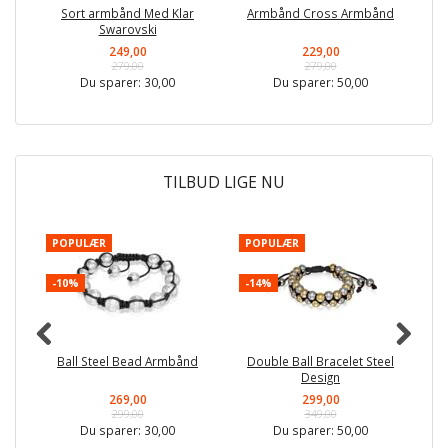
Sort armbånd Med Klar
Armbånd Cross Armbånd
Swarovski
249,00
229,00
279,00
279,00
Du sparer:
30,00
Du sparer:
50,00
TILBUD LIGE NU
POPULÆR
POPULÆR
P
-10%
-14%
-
Ball Steel Bead Armbånd
Double Ball Bracelet Steel
Design
269,00
299,00
299,00
349,00
Du sparer:
30,00
Du sparer:
50,00