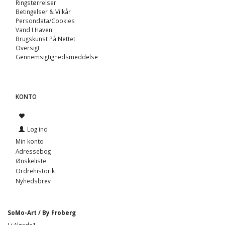
Ringstørrelser
Betingelser & Vilkår
Persondata/Cookies
Vand I Haven
Brugskunst På Nettet
Oversigt
Gennemsigtighedsmeddelse
KONTO
Log ind
Min konto
Adressebog
Ønskeliste
Ordrehistorik
Nyhedsbrev
SoMo-Art / By Froberg