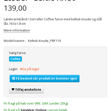
139,00
Læderarmbånd i Sort eller Coffee farve med keltisk knude og stål
lås.19.5x1.8 cm
Mere information
Model/varenr.:
Keltisk Knude_PBF119
Vælg
Farve:
Coffee
Lager:
Ikke på lager
Få besked når produktet kommer igen
Tilføj ønskeliste
Fri fragt på køb over 999,- DKK (under 25kg)
Fri fragt på
Smykker Online
uanset beløb ..