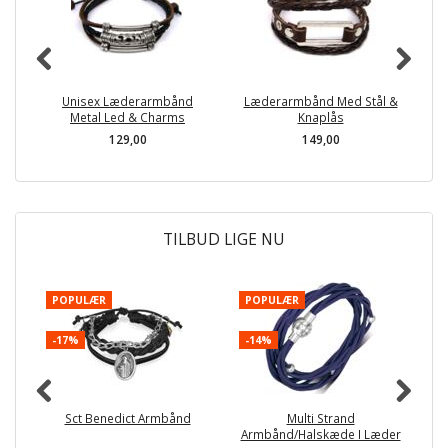
Unisex Læderarmbånd
Læderarmbånd Med Stål &
Metal Led & Charms
Knaplås
129,00
149,00
TILBUD LIGE NU
POPULÆR
POPULÆR
P
-17%
-14%
-
Sct Benedict Armbånd
Multi Strand
F
Armbånd/Halskæde I Læder