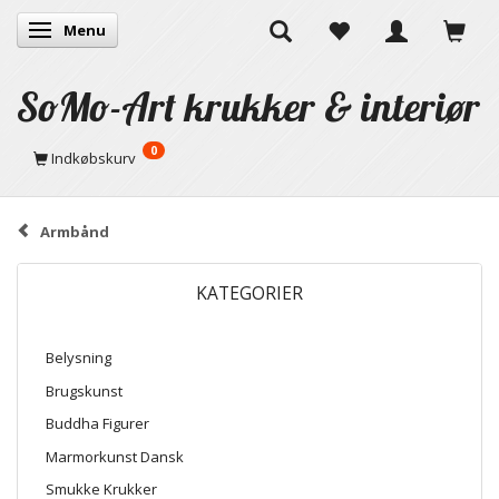
Menu
Skifte navigation
SoMo-Art krukker & interiør
0
Indkøbskurv
Armbånd
KATEGORIER
Belysning
Brugskunst
Buddha Figurer
Marmorkunst Dansk
Smukke Krukker