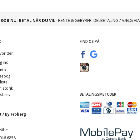
KØB NU, BETAL NÅR DU VIL
- RENTE & GEBYRFRI DELBETALING / VÆLG VI
O
FIND OS PÅ
voritter
g ind
nto
sebog
iste
istorik
BETALINGSMETODER
sbrev
 / By Froberg
1
Nibe
4046 6858