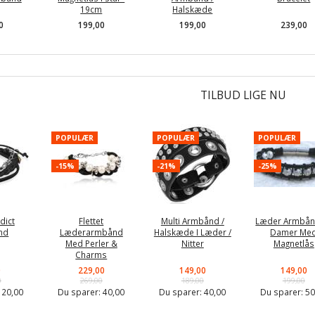
19cm
Halskæde
0
199,00
199,00
239,00
TILBUD LIGE NU
POPULÆR
POPULÆR
POPULÆR
-15%
-21%
-25%
dict
Flettet
Multi Armbånd /
Læder Armbånd
nd
Læderarmbånd
Halskæde I Læder /
Damer Me
Med Perler &
Nitter
Magnetlås
Charms
0
229,00
149,00
149,00
0
269,00
189,00
199,00
:
20,00
Du sparer:
40,00
Du sparer:
40,00
Du sparer:
50