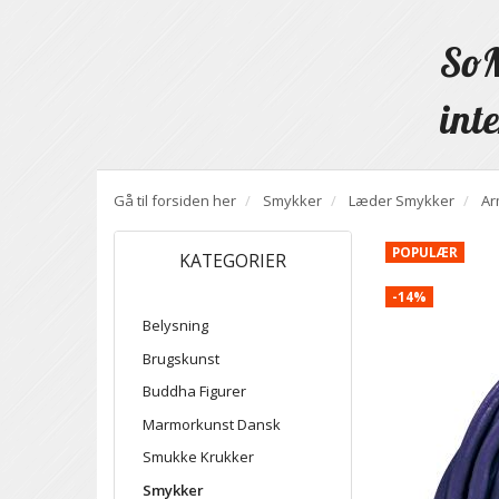
SoM
inte
Gå til forsiden her
Smykker
Læder Smykker
Ar
POPULÆR
KATEGORIER
-14%
Belysning
Brugskunst
Buddha Figurer
Marmorkunst Dansk
Smukke Krukker
Smykker