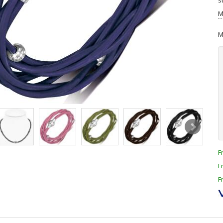
s
M
M
F
F
F