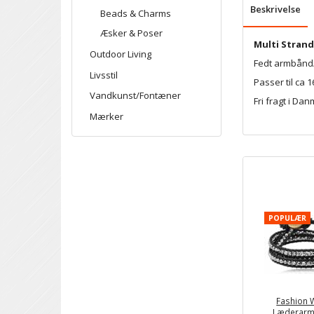
Beskrivelse
Beads & Charms
Æsker & Poser
Multi Stran
Outdoor Living
Fedt armbånd/
Livsstil
Passer til ca
Vandkunst/Fontæner
Fri fragt i Da
Mærker
POPULÆR
Fashion 
Læderar