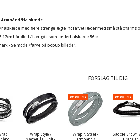
d Armbånd/Halskæde
halskæde med flere strenge ægte indfarvet læder med små stålcharms og m
 16-17cm håndled / Længde som
Læderhalskæde
56cm.
nmark - Se model/farve på popup billeder.
FORSLAG TIL DIG
POPULÆR
POPULÆR
Wrap
Wrap Style /
Wrap´N Steel -
Saddle Brown
mbånd
Magnetlås I Stål -
Armbånd /
Bracelet