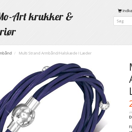
Indk
o-Art krukker &
riør
mbånd
Multi Strand Armbånd/Halskæde I Læder
2
D
F