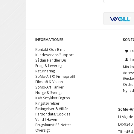
INFORMATIONER
KONT
Kontakt Os / E-mail
Fa
Kundeservice/Support
Lo
Sådan Handler Du
Fragt & Levering
Min ko
Returnering
Adres
SoMo-Art © Firmaprofil
Ønskel
Filosofi & Vision
Ordreh
SoMo-Art Tanker
Nyhed
Norge & Sverige
Køb Smykker Engros
Ringstørrelser
Betingelser & Vilkår
SoMo-Art
Persondata/Cookies
Li Algade
Vand I Haven
DK-9240 
Brugskunst På Nettet
Oversigt
Tlf: +45 