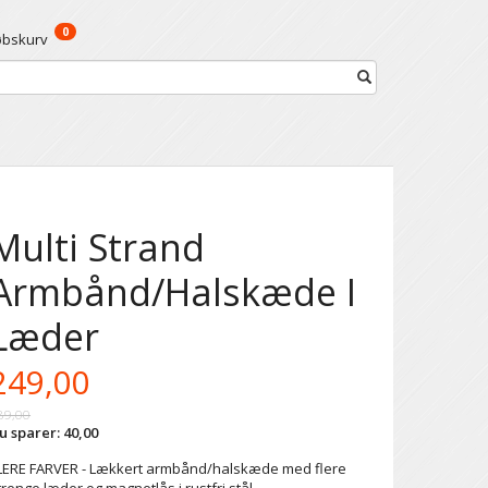
0
øbskurv
Multi Strand
Armbånd/Halskæde I
Læder
249,00
89,00
u sparer:
40,00
LERE FARVER - Lækkert armbånd/halskæde med flere