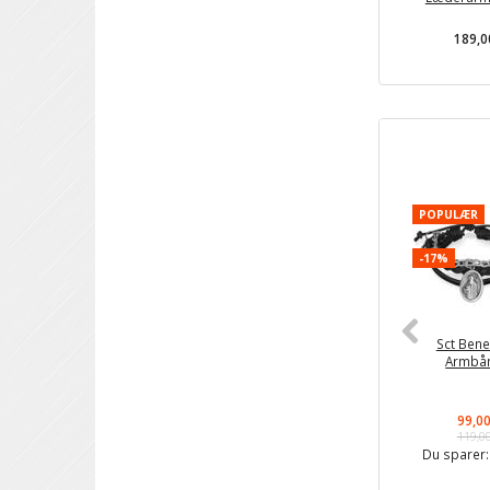
189,0
POPULÆR
-17%
Sct Bene
Armbå
99,0
119,0
Du sparer