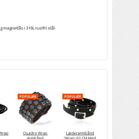
agnetlås i 316L rustfri stål.
POPULÆR
POPULÆR
 Wrap
Quadro Wrap
Læderarmbånd
Armbånd
'Wrap' 62 CM Med