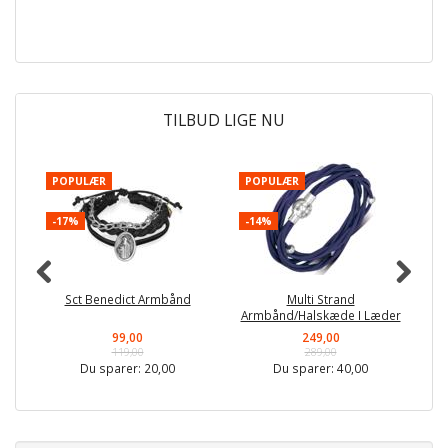
TILBUD LIGE NU
POPULÆR
POPULÆR
P
-17%
-14%
-
Sct Benedict Armbånd
Multi Strand
F
Armbånd/Halskæde I Læder
99,00
249,00
119,00
289,00
Du sparer:
20,00
Du sparer:
40,00