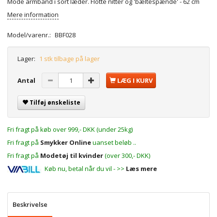
Mode armbånd i sort læder. Flotte nitter og 'bæltespænde' - 62 cm
Mere information
Model/varenr.:
BBF028
Lager:
1 stk tilbage på lager
Antal
LÆG I KURV
Tilføj ønskeliste
Fri fragt på køb over 999,- DKK (under 25kg)
Fri fragt på
Smykker Online
uanset beløb ..
Fri fragt på
Modetøj til kvinder
(over 300,- DKK)
Køb nu, betal når du vil - >>
Læs mere
Beskrivelse