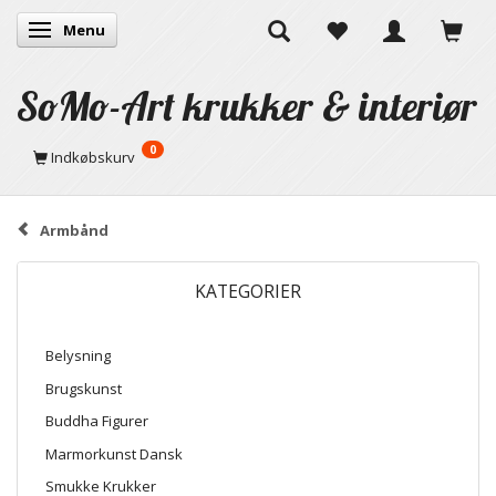
Menu
Skifte navigation
SoMo-Art krukker & interiør
0
Indkøbskurv
Armbånd
KATEGORIER
Belysning
Brugskunst
Buddha Figurer
Marmorkunst Dansk
Smukke Krukker