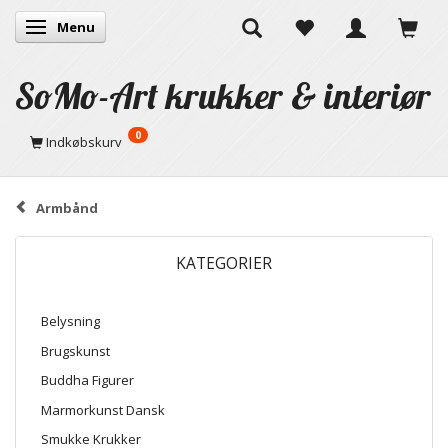
Menu
Skifte navigation
SoMo-Art krukker & interiør
0
Indkøbskurv
Armbånd
KATEGORIER
Belysning
Brugskunst
Buddha Figurer
Marmorkunst Dansk
Smukke Krukker