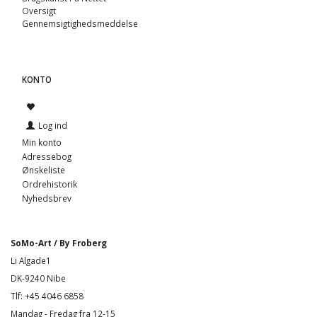
Oversigt
Gennemsigtighedsmeddelse
KONTO
Log ind
Min konto
Adressebog
Ønskeliste
Ordrehistorik
Nyhedsbrev
SoMo-Art / By Froberg
Li Algade1
DK-9240 Nibe
Tlf: +45 4046 6858
Mandag - Fredag fra 12-15