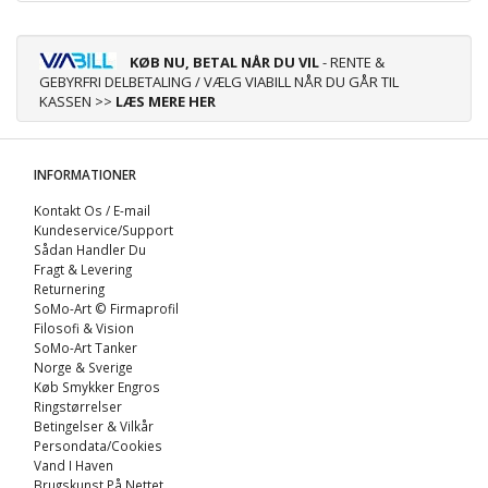
KØB NU, BETAL NÅR DU VIL
- RENTE &
GEBYRFRI DELBETALING / VÆLG VIABILL NÅR DU GÅR TIL
KASSEN >>
LÆS MERE HER
INFORMATIONER
Kontakt Os / E-mail
Kundeservice/Support
Sådan Handler Du
Fragt & Levering
Returnering
SoMo-Art © Firmaprofil
Filosofi & Vision
SoMo-Art Tanker
Norge & Sverige
Køb Smykker Engros
Ringstørrelser
Betingelser & Vilkår
Persondata/Cookies
Vand I Haven
Brugskunst På Nettet