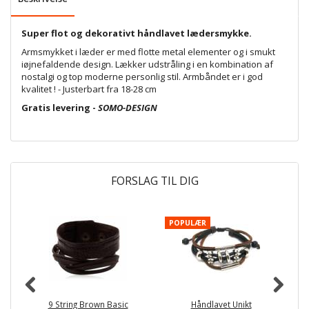
Super flot og dekorativt håndlavet lædersmykke.
Armsmykket i læder er med flotte metal elementer og i smukt
iøjnefaldende design. Lækker udstråling i en kombination af
nostalgi og top moderne personlig stil. Armbåndet er i god
kvalitet ! - Justerbart fra 18-28 cm
Gratis levering -
SOMO-DESIGN
FORSLAG TIL DIG
POPULÆR
9 String Brown Basic
Håndlavet Unikt
H