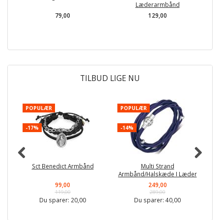
Læderarmbånd
79,00
129,00
TILBUD LIGE NU
POPULÆR
POPULÆR
P
-17%
-14%
-
Sct Benedict Armbånd
Multi Strand
F
Armbånd/Halskæde I Læder
99,00
249,00
119,00
289,00
Du sparer:
20,00
Du sparer:
40,00