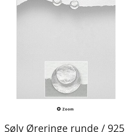
Zoom
Sølv Øreringe runde / 925