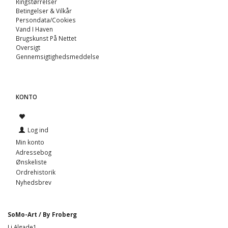
Ringstørrelser
Betingelser & Vilkår
Persondata/Cookies
Vand I Haven
Brugskunst På Nettet
Oversigt
Gennemsigtighedsmeddelse
KONTO
Log ind
Min konto
Adressebog
Ønskeliste
Ordrehistorik
Nyhedsbrev
SoMo-Art / By Froberg
Li Algade1