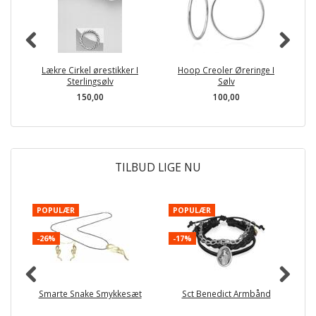
Lækre Cirkel ørestikker I
Hoop Creoler Øreringe I
Ør
Sterlingsølv
Sølv
150,00
100,00
TILBUD LIGE NU
POPULÆR
POPULÆR
-
-26%
-17%
Smarte Snake Smykkesæt
Sct Benedict Armbånd