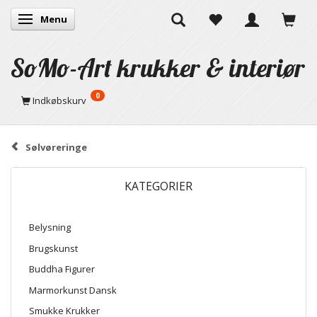
Menu
Skifte navigation
SoMo-Art krukker & interiør
0
Indkøbskurv
Sølvøreringe
KATEGORIER
Belysning
Brugskunst
Buddha Figurer
Marmorkunst Dansk
Smukke Krukker