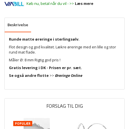
Køb nu, betal når du vil - >>
Læs mere
Beskrivelse
Runde matte øreringe i sterlingsølv.
Flot design og god kvalitet. Lækre øreringe med en lille og stor
rund mat flade.
Måler Ø: 8 mm Rigtig god pris !
Gratis levering i DK - Prisen er pr. sæt.
Se også andre flotte
>>
Øreringe Online
FORSLAG TIL DIG
POPULÆR
P