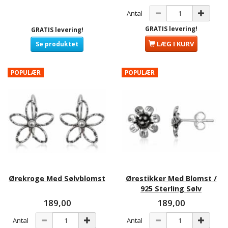
Antal
GRATIS levering!
GRATIS levering!
LÆG I KURV
Se produktet
POPULÆR
POPULÆR
Ørekroge Med Sølvblomst
Ørestikker Med Blomst /
925 Sterling Sølv
189,00
189,00
Antal
Antal