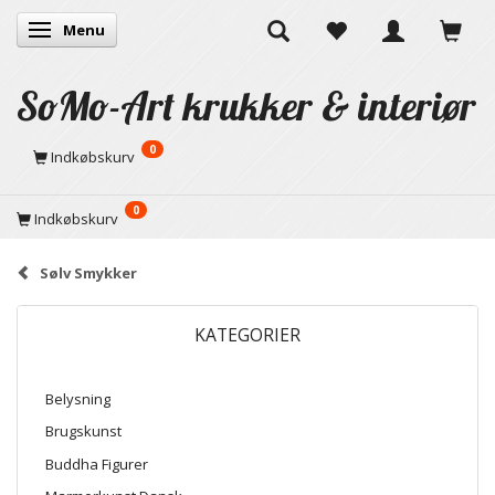
Menu
Skifte navigation
SoMo-Art krukker & interiør
0
Indkøbskurv
0
Indkøbskurv
Sølv Smykker
KATEGORIER
Belysning
Brugskunst
Buddha Figurer