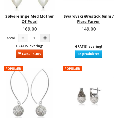
Sølvøreringe Med Mother
Swarovski Ørestick 6mm /
Of Pearl
Flere Farver
169,00
149,00
Antal
GRATIS levering!
GRATIS levering!
LÆG I KURV
Se produktet
POPULÆR
POPULÆR