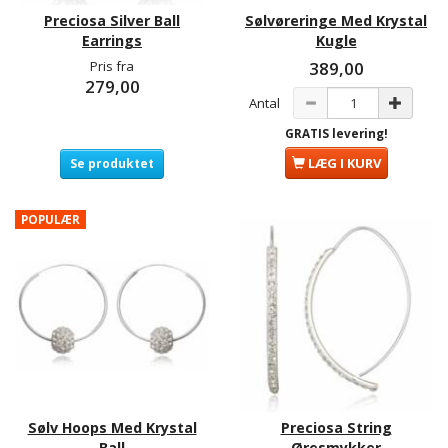
Preciosa Silver Ball
Sølvøreringe Med Krystal
Earrings
Kugle
Pris fra
389,00
279,00
Antal
GRATIS levering!
LÆG I KURV
Se produktet
POPULÆR
Sølv Hoops Med Krystal
Preciosa String
Ball
Øresmykker