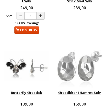
I Sølv
Stick Med Sølv
249,00
289,00
Antal
GRATIS levering!
LÆG I KURV
Butterfly Ørestick
Ørestikker I Hamret Sølv
139,00
169,00