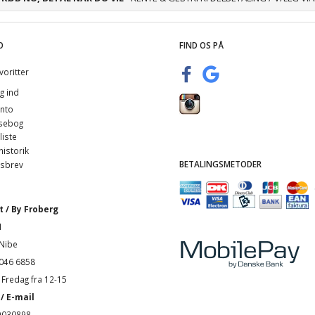
O
FIND OS PÅ
voritter
g ind
nto
sebog
iste
istorik
BETALINGSMETODER
sbrev
 / By Froberg
1
Nibe
4046 6858
Fredag fra 12-15
/ E-mail
9030898