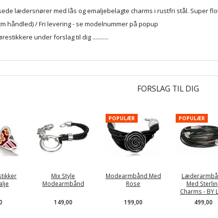
ede lædersnører med lås og emaljebelagte charms i rustfri stål. Super flot
8cm håndled) / Fri levering - se modelnummer på popup
stikkere under forslag til dig ...........
FORSLAG TIL DIG
POPULÆR
POPULÆR
stikker
Mix Style
Modearmbånd Med
Læderarmbå
lje
Modearmbånd
Rose
Med Sterlin
Charms - BY L
0
149,00
199,00
499,00