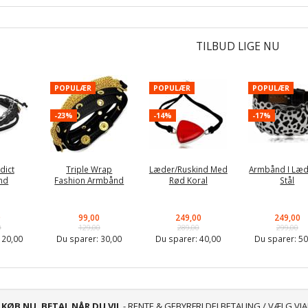
TILBUD LIGE NU
POPULÆR
POPULÆR
POPULÆR
-23%
-14%
-17%
dict
Triple Wrap
Læder/Ruskind Med
Armbånd I Læd
nd
Fashion Armbånd
Rød Koral
Stål
0
99,00
249,00
249,00
0
129,00
289,00
299,00
:
20,00
Du sparer:
30,00
Du sparer:
40,00
Du sparer:
50
KØB NU, BETAL NÅR DU VIL
- RENTE & GEBYRFRI DELBETALING / VÆLG VI