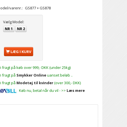
odel/varenr.:
GS877 + GS878
Vælg
Model:
NR 1
NR 2
LÆG I KURV
ri fragt på køb over 999,- DKK (under 25kg)
ri fragt på
Smykker Online
uanset beløb ..
ri fragt på
Modetøj til kvinder
(over 300,- DKK)
Køb nu, betal når du vil - >>
Læs mere