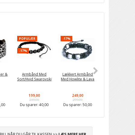
POPULÆR
-17%
POPULÆR
-17%
-20%
er &
Armbånd Med
Lækkert Armbånd
BY LIZZ Armbån
Sort/Hvid Swarovski
Med Howlite & Lava
Med Sorte Luste
Perler
199,00
249,00
199,00
239,00
299,00
249,00
,00
Du sparer:
40,00
Du sparer:
50,00
Du sparer:
50,0
ABILL NÅR DU GÅR TIL KASSEN >>
LÆS MERE HER