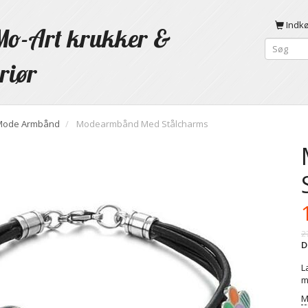
Indk
o-Art krukker &
riør
Mode Armbånd
Modearmbånd Med Stålcharms
2
D
L
m
M