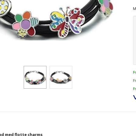
M
F
F
F
 med flotte charms