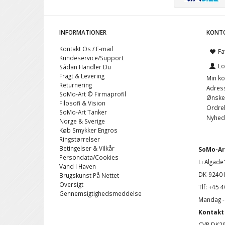
INFORMATIONER
KONT
Kontakt Os / E-mail
Fa
Kundeservice/Support
Lo
Sådan Handler Du
Fragt & Levering
Min ko
Returnering
Adres
SoMo-Art © Firmaprofil
Ønskel
Filosofi & Vision
Ordreh
SoMo-Art Tanker
Nyhed
Norge & Sverige
Køb Smykker Engros
Ringstørrelser
Betingelser & Vilkår
SoMo-Art
Persondata/Cookies
Li Algade
Vand I Haven
DK-9240 
Brugskunst På Nettet
Oversigt
Tlf: +45 
Gennemsigtighedsmeddelse
Mandag - 
Kontakt 
CVR DK2