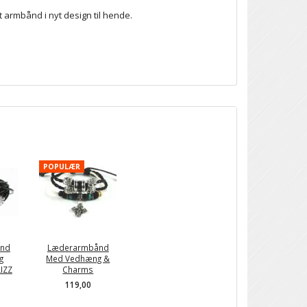
 armbånd i nyt design til hende.
POPULÆR
nd
Læderarmbånd
g
Med Vedhæng &
IZZ
Charms
119,00