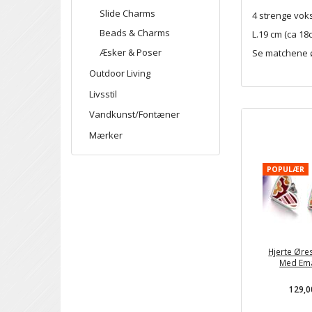
Slide Charms
4 strenge voks
Beads & Charms
L.19 cm (ca 1
Æsker & Poser
Se matchene øre
Outdoor Living
Livsstil
Vandkunst/Fontæner
Mærker
POPULÆR
Hjerte Øre
Med Ema
129,0