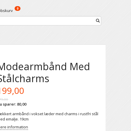
0
øbskurv
Modearmbånd Med
Stålcharms
199,00
79,00
u sparer:
80,00
ækkert armbånd i vokset læder med charms i rustfri stål
ed emalje. 19cm
ere information