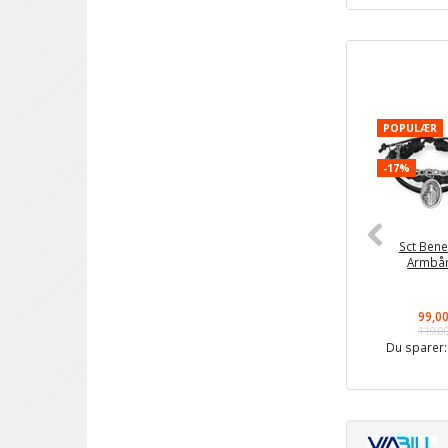
POPULÆR
-17%
Sct Bene
Armbå
99,0
119,0
Du sparer