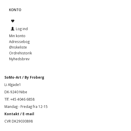
KONTO
Log ind
Min konto
Adressebog
Ønskeliste
Ordrehistorik
Nyhedsbrev
SoMo-Art / By Froberg
Li Algade1
DK-9240 Nibe
Tlf: +45 4046 6858
Mandag - Fredag fra 12-15
Kontakt / E-mail
CVR DK29030898