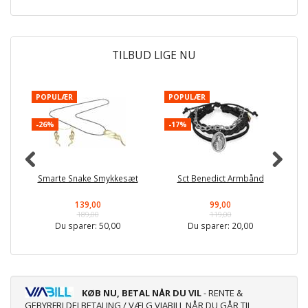
TILBUD LIGE NU
POPULÆR
POPULÆR
-
-26%
-17%
Smarte Snake Smykkesæt
Sct Benedict Armbånd
139,00
99,00
189,00
119,00
Du sparer:
50,00
Du sparer:
20,00
KØB NU, BETAL NÅR DU VIL
- RENTE &
GEBYRFRI DELBETALING / VÆLG VIABILL NÅR DU GÅR TIL