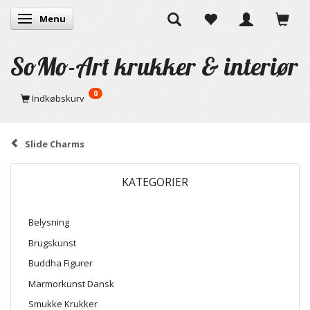
Menu
Skifte navigation
SoMo-Art krukker & interiør
0
Indkøbskurv
Slide Charms
KATEGORIER
Belysning
Brugskunst
Buddha Figurer
Marmorkunst Dansk
Smukke Krukker