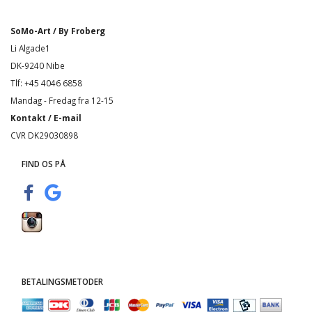
SoMo-Art / By Froberg
Li Algade1
DK-9240 Nibe
Tlf: +45 4046 6858
Mandag - Fredag fra 12-15
Kontakt / E-mail
CVR DK29030898
FIND OS PÅ
BETALINGSMETODER