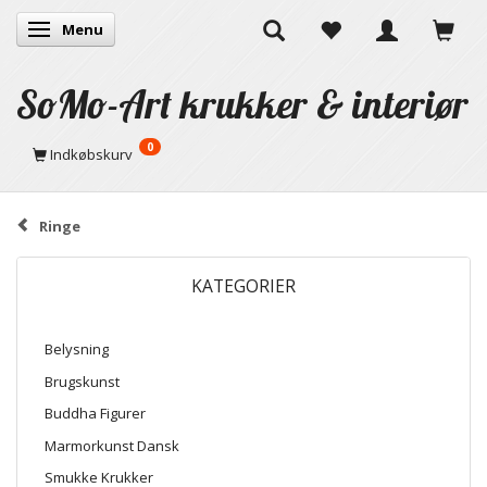
Menu
Skifte navigation
SoMo-Art krukker & interiør
0
Indkøbskurv
Ringe
KATEGORIER
Belysning
Brugskunst
Buddha Figurer
Marmorkunst Dansk
Smukke Krukker