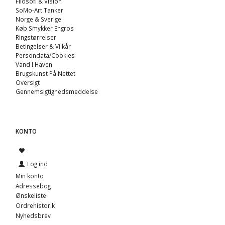
Filosofi & Vision
SoMo-Art Tanker
Norge & Sverige
Køb Smykker Engros
Ringstørrelser
Betingelser & Vilkår
Persondata/Cookies
Vand I Haven
Brugskunst På Nettet
Oversigt
Gennemsigtighedsmeddelse
KONTO
Log ind
Min konto
Adressebog
Ønskeliste
Ordrehistorik
Nyhedsbrev