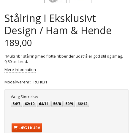
Stålring I Eksklusivt
Design / Ham & Hende
189,00
"Multi rib" stålring med flotte ribber der udstråler god stil og smag.
0,80 cm bred.
Mere information
Model/varenr.:
RCH031
Vælg
Størrelse:
54/7
62/10
64/11
56/8
59/9
66/12
LÆG I KURV