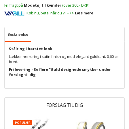
Fri fragt på
Modetøj til kvinder
(over 300,- DKK)
Køb nu, betal når du vil - >>
Læs mere
Beskrivelse
Stålring i børstet look.
Lækker herrering i satin finish og med elegant guldkant. 0,60 cm
bred.
Fri levering - Se flere "Guld designede smykker under
forslag til dig
FORSLAG TIL DIG
POPULÆR
P