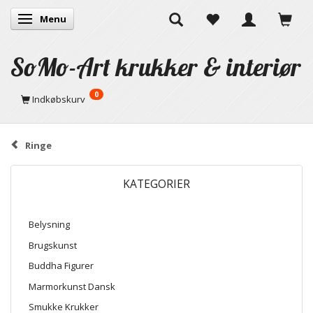
Menu
Skifte navigation
SoMo-Art krukker & interiør
0
Indkøbskurv
Ringe
KATEGORIER
Belysning
Brugskunst
Buddha Figurer
Marmorkunst Dansk
Smukke Krukker