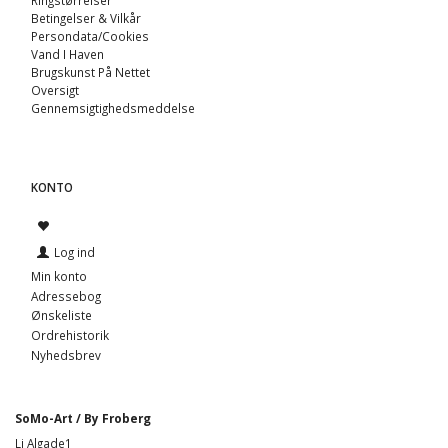
Betingelser & Vilkår
Persondata/Cookies
Vand I Haven
Brugskunst På Nettet
Oversigt
Gennemsigtighedsmeddelse
KONTO
Log ind
Min konto
Adressebog
Ønskeliste
Ordrehistorik
Nyhedsbrev
SoMo-Art / By Froberg
Li Algade1