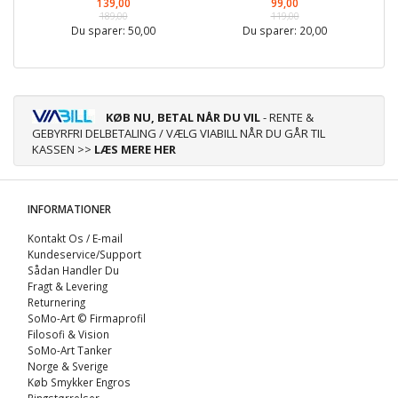
139,00
99,00
189,00
119,00
Du sparer:
50,00
Du sparer:
20,00
KØB NU, BETAL NÅR DU VIL
- RENTE &
GEBYRFRI DELBETALING / VÆLG VIABILL NÅR DU GÅR TIL
KASSEN >>
LÆS MERE HER
INFORMATIONER
Kontakt Os / E-mail
Kundeservice/Support
Sådan Handler Du
Fragt & Levering
Returnering
SoMo-Art © Firmaprofil
Filosofi & Vision
SoMo-Art Tanker
Norge & Sverige
Køb Smykker Engros
Ringstørrelser