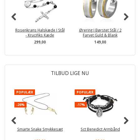
Rosenkrans Halskæde I Stål
Ørering I Børstet Stål / 2
Go
- Krucifiks Kæde
Farvet Guld & Blank
299,00
149,00
TILBUD LIGE NU
POPULÆR
POPULÆR
-
-26%
-17%
Smarte Snake Smykkesæt
Sct Benedict Armbånd