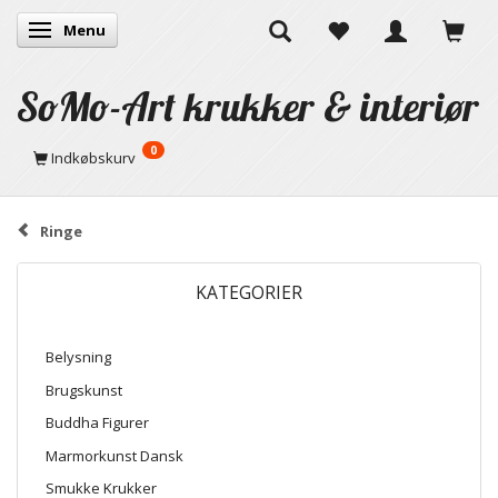
Menu
Skifte navigation
SoMo-Art krukker & interiør
0
Indkøbskurv
Ringe
KATEGORIER
Belysning
Brugskunst
Buddha Figurer
Marmorkunst Dansk
Smukke Krukker