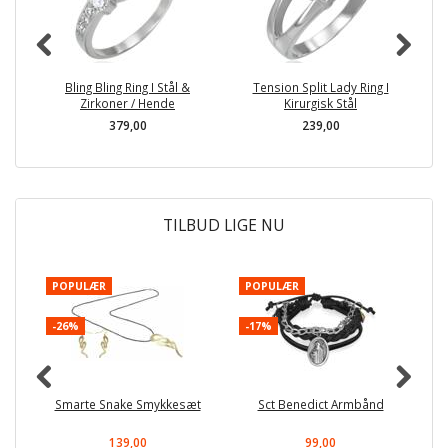
Bling Bling Ring I Stål &
Tension Split Lady Ring I
S
Zirkoner / Hende
Kirurgisk Stål
379,00
239,00
TILBUD LIGE NU
POPULÆR
POPULÆR
-
-26%
-17%
Smarte Snake Smykkesæt
Sct Benedict Armbånd
139,00
99,00