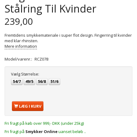
Stålring Til Kvinder
239,00
Fremtidens smykkemateriale i super flot design. Fingerring til kvinder
med klar rhinsten.
Mere information
Model/varenr.:
RCZ078
Vælg
Størrelse:
54/7
49/5
56/8
51/6
LÆG I KURV
Fri fragt på køb over 999,- DKK (under 25kg)
Fri fragt på
Smykker Online
uanset beløb ..