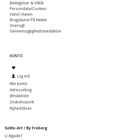
Betingelser & Vilkår
Persondata/Cookies
Vand I Haven
Brugskunst På Nettet
Oversigt
Gennemsigtighedsmeddelse
KONTO
Log ind
Min konto
Adressebog
Ønskeliste
Ordrehistorik
Nyhedsbrev
SoMo-Art / By Froberg
Li Algade1