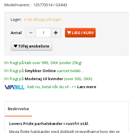
Model/varenr.:
125773514 / GX643
Lager:
6 stk tilbage på lager
Antal
LÆG I KURV
Tilføj ønskeliste
Fri fragt på køb over 999,- DKK (under 25kg)
Fri fragt på
Smykker Online
uanset beløb ..
Fri fragt på
Modetøj til kvinder
(over 300,- DKK)
Køb nu, betal når du vil - >>
Læs mere
Beskrivelse
Lovers Pride parhalskæder i rustfri stål.
Mega flotte halskæder med dobbelt ringvedhæng hvor der er