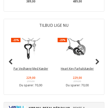
389,00
489,00
TILBUD LIGE NU
-23%
-23%
-
Par Vedhæng Med Kæder
Heart Key Parhalskæder
Do
229,00
229,00
299,00
299,00
Du sparer:
70,00
Du sparer:
70,00
KØB NU, BETAL NÅR DU VIL
- RENTE &