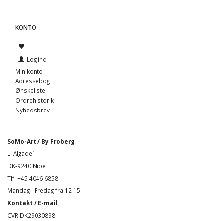
KONTO
Log ind
Min konto
Adressebog
Ønskeliste
Ordrehistorik
Nyhedsbrev
SoMo-Art / By Froberg
Li Algade1
DK-9240 Nibe
Tlf: +45 4046 6858
Mandag - Fredag fra 12-15
Kontakt / E-mail
CVR DK29030898