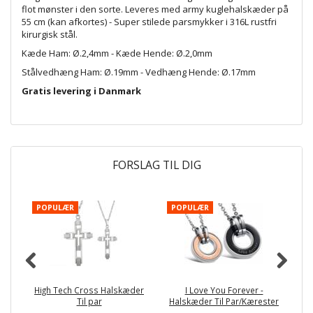
flot mønster i den sorte. Leveres med army kuglehalskæder på
55 cm (kan afkortes) - Super stilede
parsmykker
i 316L rustfri
kirurgisk stål.
Kæde Ham: Ø.2,4mm - Kæde Hende: Ø.2,0mm
Stålvedhæng
Ham: Ø.19mm - Vedhæng Hende: Ø.17mm
Gratis levering i Danmark
FORSLAG TIL DIG
POPULÆR
POPULÆR
P
High Tech Cross Halskæder
I Love You Forever -
Til par
Halskæder Til Par/Kærester