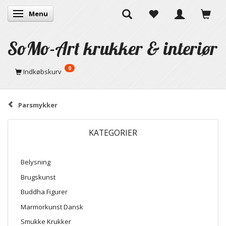
Menu
Skifte navigation
SoMo-Art krukker & interiør
0
Indkøbskurv
Parsmykker
KATEGORIER
Belysning
Brugskunst
Buddha Figurer
Marmorkunst Dansk
Smukke Krukker