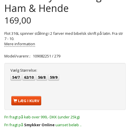
Ham & Hende
169,00
Flot 316L spinner stålring i 2 farver med bibelsk skrift på latin. Fra str
7 - 10.
Mere information
Model/varenr.:
109082251 / 279
Vælg
Størrelse:
54/7
62/10
56/8
59/9
LÆG I KURV
Fri fragt på køb over 999,- DKK (under 25kg)
Fri fragt på
Smykker Online
uanset beløb ..