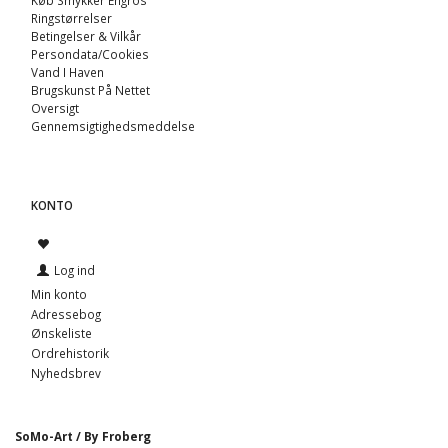
Ringstørrelser
Betingelser & Vilkår
Persondata/Cookies
Vand I Haven
Brugskunst På Nettet
Oversigt
Gennemsigtighedsmeddelse
KONTO
Log ind
Min konto
Adressebog
Ønskeliste
Ordrehistorik
Nyhedsbrev
SoMo-Art / By Froberg