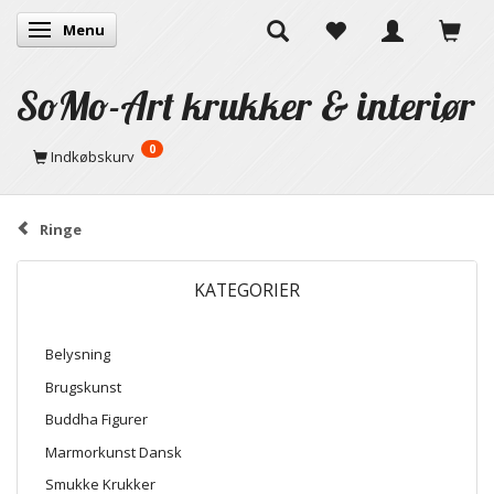
Menu
Skifte navigation
SoMo-Art krukker & interiør
0
Indkøbskurv
Ringe
KATEGORIER
Belysning
Brugskunst
Buddha Figurer
Marmorkunst Dansk
Smukke Krukker