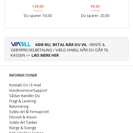
139,00
99,00
189,00
119,00
Du sparer:
50,00
Du sparer:
20,00
KØB NU, BETAL NÅR DU VIL
- RENTE &
GEBYRFRI DELBETALING / VÆLG VIABILL NÅR DU GÅR TIL
KASSEN >>
LÆS MERE HER
INFORMATIONER
Kontakt Os / E-mail
Kundeservice/Support
Sådan Handler Du
Fragt & Levering
Returnering
SoMo-Art © Firmaprofil
Filosofi & Vision
SoMo-Art Tanker
Norge & Sverige
Køb Smykker Engros