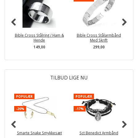
Bible Cross Stålring / Ham &
Bible Cross Stålarmbånd
Hende
Med Skrift
149,00
299,00
TILBUD LIGE NU
POPULÆR
POPULÆR
-
-26%
-17%
Smarte Snake Smykkesæt
Sct Benedict Armbånd