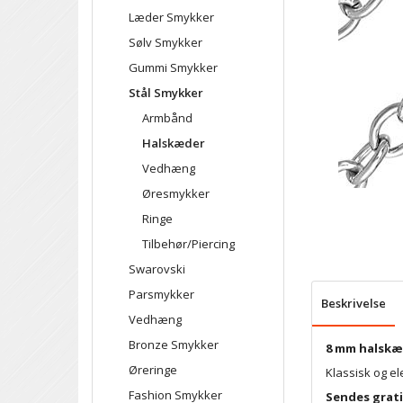
Læder Smykker
Sølv Smykker
Gummi Smykker
Stål Smykker
Armbånd
Halskæder
Vedhæng
Øresmykker
Ringe
Tilbehør/Piercing
Swarovski
Parsmykker
Beskrivelse
Vedhæng
Bronze Smykker
8 mm halskæd
Øreringe
Klassisk og el
Fashion Smykker
Sendes grati