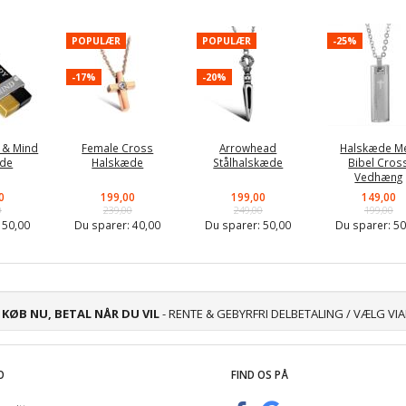
POPULÆR
POPULÆR
-25%
-17%
-20%
y & Mind
Female Cross
Arrowhead
Halskæde M
æde
Halskæde
Stålhalskæde
Bibel Cros
Vedhæng
0
199,00
199,00
149,00
0
239,00
249,00
199,00
:
50,00
Du sparer:
40,00
Du sparer:
50,00
Du sparer:
50
KØB NU, BETAL NÅR DU VIL
- RENTE & GEBYRFRI DELBETALING / VÆLG VI
O
FIND OS PÅ