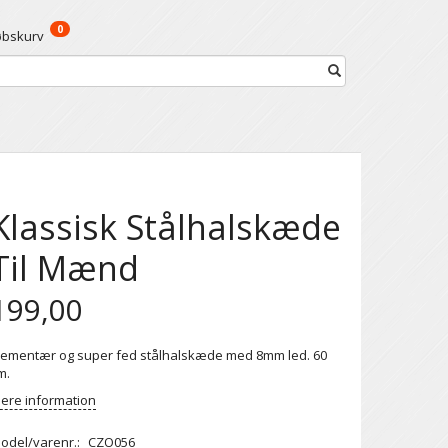
0
øbskurv
Klassisk Stålhalskæde
Til Mænd
199,00
lementær og super fed stålhalskæde med 8mm led. 60
m.
ere information
odel/varenr.:
CZO056