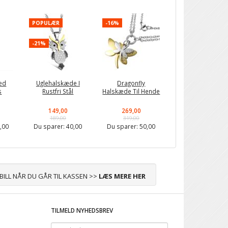
POPULÆR
-16%
-21%
ed
Uglehalskæde I
Dragonfly
s
Rustfri Stål
Halskæde Til Hende
149,00
269,00
189,00
319,00
,00
Du sparer:
40,00
Du sparer:
50,00
ABILL NÅR DU GÅR TIL KASSEN >>
LÆS MERE HER
TILMELD NYHEDSBREV
Email-