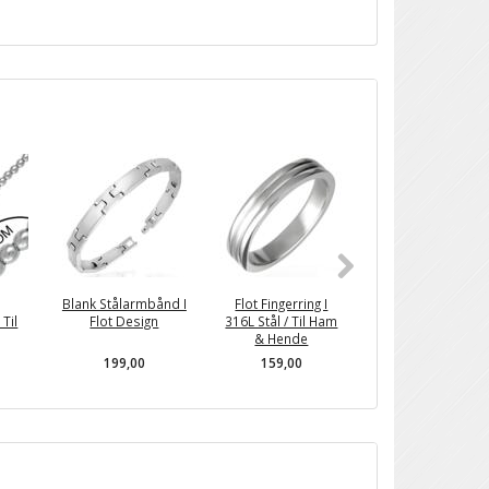
POPULÆR
Blank Stålarmbånd I
Flot Fingerring I
Gotisk Stålarmbå
Til
Flot Design
316L Stål / Til Ham
Til Mænd
& Hende
199,00
159,00
399,00