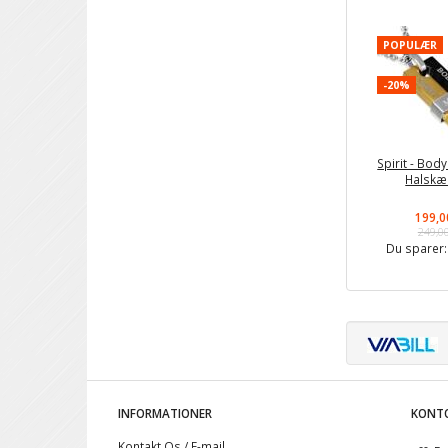
POPULÆR
-20%
Spirit - Bod
Halsk
199,0
249,0
Du sparer
INFORMATIONER
KONT
Kontakt Os / E-mail