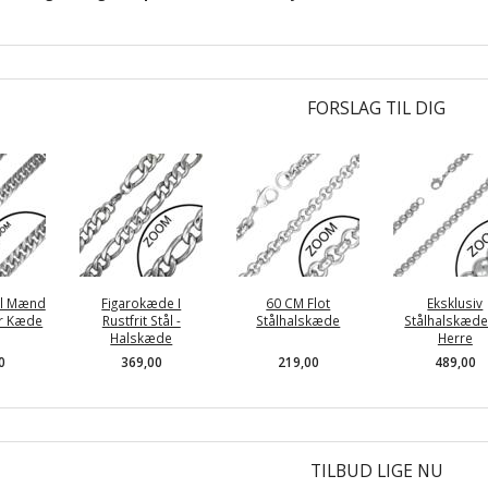
FORSLAG TIL DIG
il Mænd
Figarokæde I
60 CM Flot
Eksklusiv
er Kæde
Rustfrit Stål -
Stålhalskæde
Stålhalskæde 
Halskæde
Herre
0
369,00
219,00
489,00
TILBUD LIGE NU