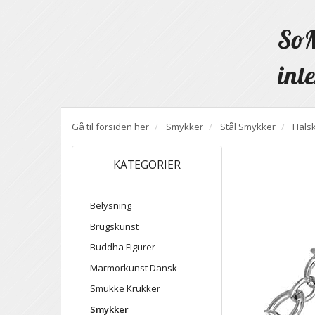
SoM
inte
Gå til forsiden her
Smykker
Stål Smykker
Hals
KATEGORIER
Belysning
Brugskunst
Buddha Figurer
Marmorkunst Dansk
Smukke Krukker
Smykker