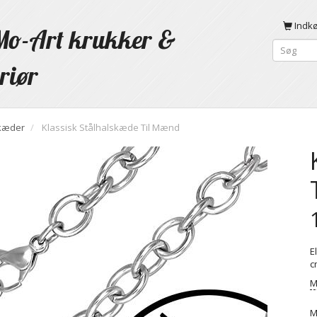
Indk
o-Art krukker &
riør
kæder
Klassisk Stålhalskæde Til Mænd
E
c
M
M