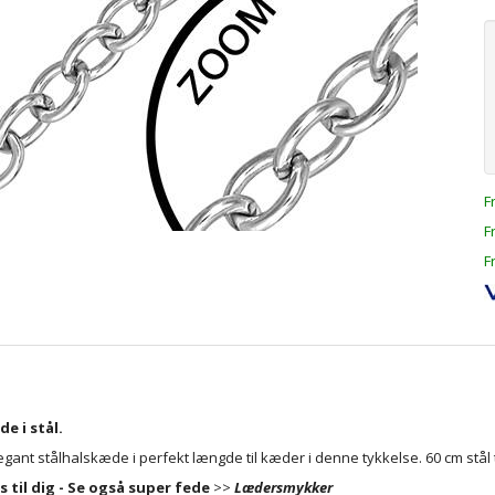
F
F
F
e i stål.
egant stålhalskæde i perfekt længde til kæder i denne tykkelse. 60 cm stål 
s til dig - Se også super fede
>>
Lædersmykker