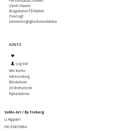
Persondata/Cookies
Vand I Haven
Brugskunst På Nettet
Oversigt
Gennemsigtighedsmeddelse
KONTO
Log ind
Min konto
Adressebog
Ønskeliste
Ordrehistorik
Nyhedsbrev
SoMo-Art / By Froberg
Li Algade1
DK-9240 Nibe