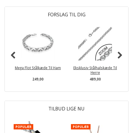
FORSLAG TIL DIG
P
Mega Flot Stålkæde Til Ham
Eksklusiv Stålhalskæde Til
Ma
Herre
249,00
489,00
TILBUD LIGE NU
POPULÆR
POPULÆR
P