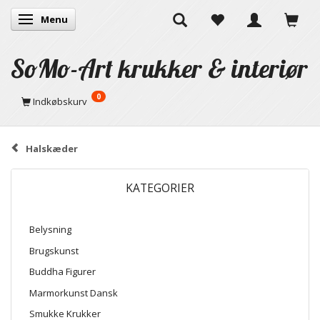
Menu
Skifte navigation
SoMo-Art krukker & interiør
0
Indkøbskurv
Halskæder
KATEGORIER
Belysning
Brugskunst
Buddha Figurer
Marmorkunst Dansk
Smukke Krukker