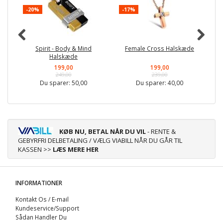
-20%
-17%
-
Spirit - Body & Mind
Female Cross Halskæde
Halskæde
199,00
199,00
249,00
239,00
Du sparer:
50,00
Du sparer:
40,00
KØB NU, BETAL NÅR DU VIL
- RENTE &
GEBYRFRI DELBETALING / VÆLG VIABILL NÅR DU GÅR TIL
KASSEN >>
LÆS MERE HER
INFORMATIONER
Kontakt Os / E-mail
Kundeservice/Support
Sådan Handler Du