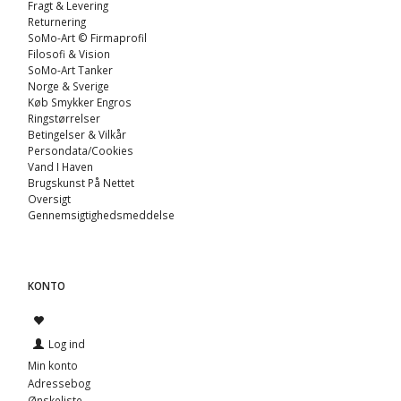
Fragt & Levering
Returnering
SoMo-Art © Firmaprofil
Filosofi & Vision
SoMo-Art Tanker
Norge & Sverige
Køb Smykker Engros
Ringstørrelser
Betingelser & Vilkår
Persondata/Cookies
Vand I Haven
Brugskunst På Nettet
Oversigt
Gennemsigtighedsmeddelse
KONTO
Log ind
Min konto
Adressebog
Ønskeliste