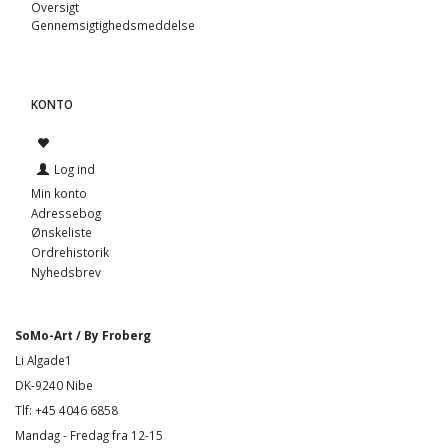
Oversigt
Gennemsigtighedsmeddelse
KONTO
Log ind
Min konto
Adressebog
Ønskeliste
Ordrehistorik
Nyhedsbrev
SoMo-Art / By Froberg
Li Algade1
DK-9240 Nibe
Tlf: +45 4046 6858
Mandag - Fredag fra 12-15