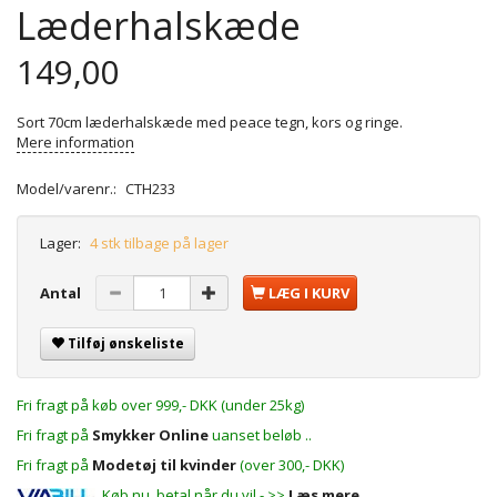
Læderhalskæde
149,00
Sort 70cm læderhalskæde med peace tegn, kors og ringe.
Mere information
Model/varenr.:
CTH233
Lager:
4 stk tilbage på lager
Antal
LÆG I KURV
Tilføj ønskeliste
Fri fragt på køb over 999,- DKK (under 25kg)
Fri fragt på
Smykker Online
uanset beløb ..
Fri fragt på
Modetøj til kvinder
(over 300,- DKK)
Køb nu, betal når du vil - >>
Læs mere