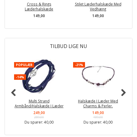
Cross & Rings
Stilet Læderhalskæde Med
S
Læderhalskæde
Vedhæng
149,00
149,00
TILBUD LIGE NU
POPULÆR
-21%
P
-14%
-
Multi Strand
Halskæde I Læder Med
Armbånd/Halskæde I Læder
Charms & Perler.
249,00
149,00
289,00
189,00
Du sparer:
40,00
Du sparer:
40,00