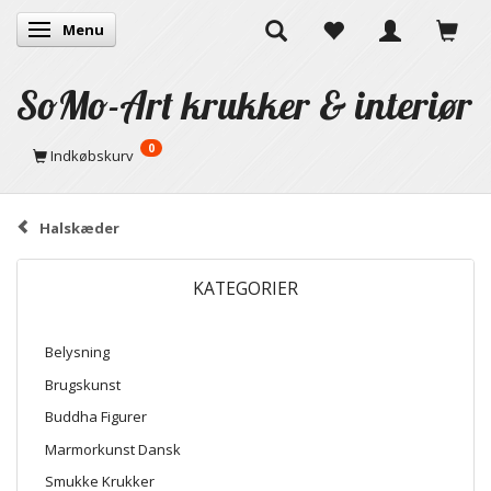
Menu
Skifte navigation
SoMo-Art krukker & interiør
0
Indkøbskurv
Halskæder
KATEGORIER
Belysning
Brugskunst
Buddha Figurer
Marmorkunst Dansk
Smukke Krukker