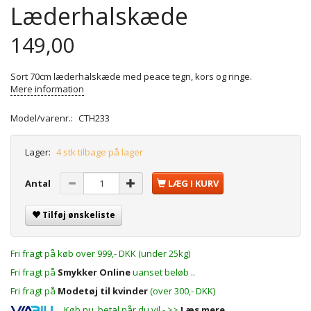
Læderhalskæde
149,00
Sort 70cm læderhalskæde med peace tegn, kors og ringe.
Mere information
Model/varenr.:
CTH233
Lager:
4 stk tilbage på lager
Antal
LÆG I KURV
Tilføj ønskeliste
Fri fragt på køb over 999,- DKK (under 25kg)
Fri fragt på
Smykker Online
uanset beløb ..
Fri fragt på
Modetøj til kvinder
(over 300,- DKK)
Køb nu, betal når du vil - >>
Læs mere