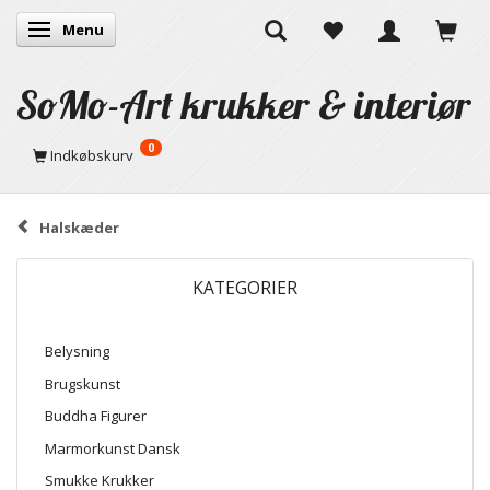
Menu
Skifte navigation
SoMo-Art krukker & interiør
0
Indkøbskurv
Halskæder
KATEGORIER
Belysning
Brugskunst
Buddha Figurer
Marmorkunst Dansk
Smukke Krukker