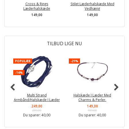
Cross & Rings
Stilet Læderhalskæde Med
S
Læderhalskæde
Vedhæng
149,00
149,00
TILBUD LIGE NU
POPULÆR
-21%
P
-14%
-
Multi Strand
Halskæde I Læder Med
Armbånd/Halskæde I Læder
Charms & Perler.
249,00
149,00
289,00
189,00
Du sparer:
40,00
Du sparer:
40,00