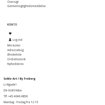
Oversigt
Gennemsigtighedsmeddelse
KONTO
Log ind
Min konto
Adressebog
Ønskeliste
Ordrehistorik
Nyhedsbrev
SoMo-Art / By Froberg
Li Algade1
DK-9240 Nibe
Tlf: +45 4046 6858
Mandag - Fredag fra 12-15