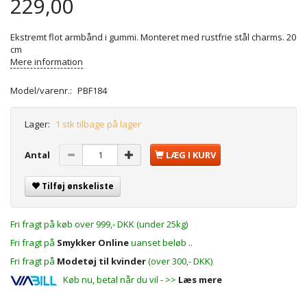
229,00
Ekstremt flot armbånd i gummi. Monteret med rustfrie stål charms. 20
cm
Mere information
Model/varenr.:
PBF184
Lager:
1 stk tilbage på lager
Antal
LÆG I KURV
Tilføj ønskeliste
Fri fragt på køb over 999,- DKK (under 25kg)
Fri fragt på
Smykker Online
uanset beløb ..
Fri fragt på
Modetøj til kvinder
(over 300,- DKK)
Køb nu, betal når du vil - >>
Læs mere