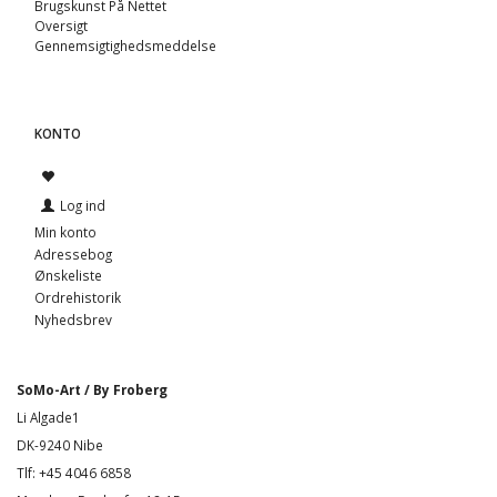
Brugskunst På Nettet
Oversigt
Gennemsigtighedsmeddelse
KONTO
Log ind
Min konto
Adressebog
Ønskeliste
Ordrehistorik
Nyhedsbrev
SoMo-Art / By Froberg
Li Algade1
DK-9240 Nibe
Tlf: +45 4046 6858