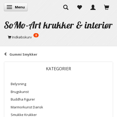
Menu
Skifte navigation
SoMo-Art krukker & interiør
0
Indkøbskurv
Gummi Smykker
KATEGORIER
Belysning
Brugskunst
Buddha Figurer
Marmorkunst Dansk
Smukke Krukker