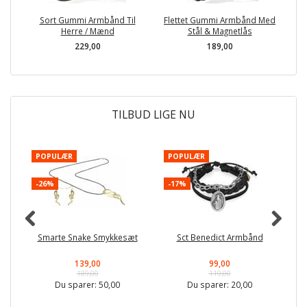
Sort Gummi Armbånd Til
Flettet Gummi Armbånd Med
M
Herre / Mænd
Stål & Magnetlås
229,00
189,00
TILBUD LIGE NU
POPULÆR
POPULÆR
-
-26%
-17%
Smarte Snake Smykkesæt
Sct Benedict Armbånd
139,00
99,00
189,00
119,00
Du sparer:
50,00
Du sparer:
20,00