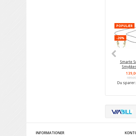
POPULÆR
-26%
Smarte S
Smykke
139,0
189,0
Du sparer
INFORMATIONER
KONT