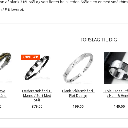
n af blank 316L stål og sort flettet bolo læder. Ståldelen er med små rhins
 / Frit leveret.
FORSLAG TIL DIG
POPULÆR
Wave
Læderarmbånd Til
Blank Stålarmbånd I
Bible Cross Stå
bånd
Mænd / Sort Med
Flot Design
/ Ham & Hen
Stål
0
379,00
199,00
149,00