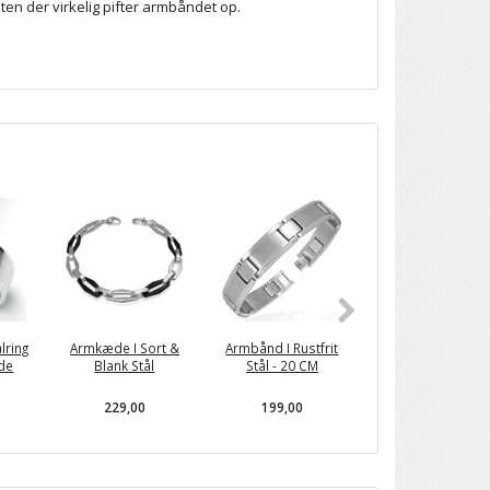
ten der virkelig pifter armbåndet op.
lring
Armkæde I Sort &
Armbånd I Rustfrit
Greek Key
de
Blank Stål
Stål - 20 CM
Stålarmbånd Til
Mænd
229,00
199,00
319,00