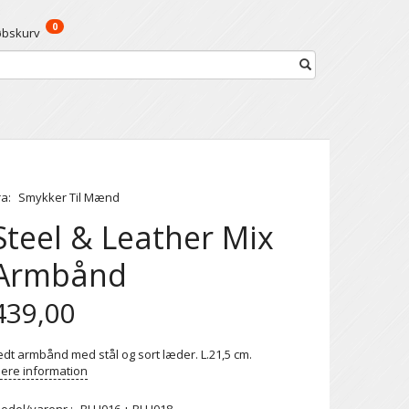
0
øbskurv
ra:
Smykker Til Mænd
Steel & Leather Mix
Armbånd
439,00
edt armbånd med stål og sort læder. L.21,5 cm.
ere information