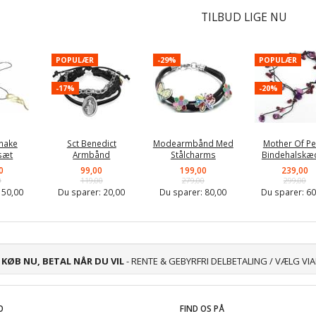
TILBUD LIGE NU
POPULÆR
-29%
POPULÆR
-17%
-20%
nake
Sct Benedict
Modearmbånd Med
Mother Of Pe
sæt
Armbånd
Stålcharms
Bindehalskæ
0
99,00
199,00
239,00
0
119,00
279,00
299,00
:
50,00
Du sparer:
20,00
Du sparer:
80,00
Du sparer:
60
KØB NU, BETAL NÅR DU VIL
- RENTE & GEBYRFRI DELBETALING / VÆLG VI
O
FIND OS PÅ