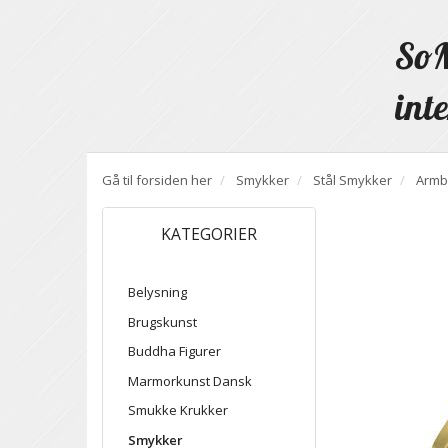
SoM
inte
Gå til forsiden her
Smykker
Stål Smykker
Armb
KATEGORIER
Belysning
Brugskunst
Buddha Figurer
Marmorkunst Dansk
Smukke Krukker
Smykker