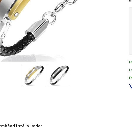
M
F
F
F
rmbånd i stål & læder