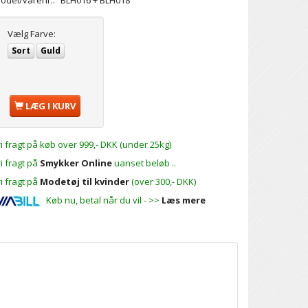
odel/varenr.:
BLH016 + BLH018
Vælg
Farve:
Sort
Guld
LÆG I KURV
ri fragt på køb over 999,- DKK (under 25kg)
ri fragt på
Smykker Online
uanset beløb ..
ri fragt på
Modetøj til kvinder
(over 300,- DKK)
Køb nu, betal når du vil - >>
Læs mere