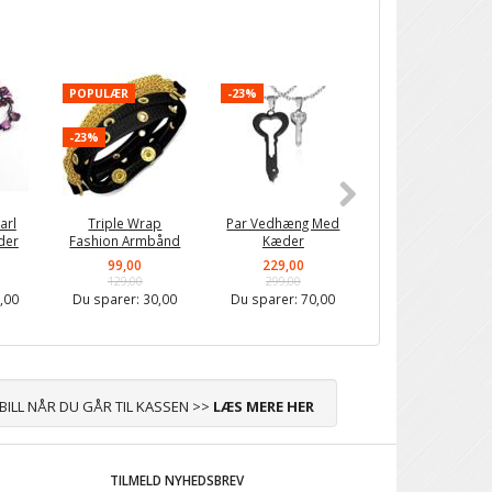
POPULÆR
-23%
-23%
-23%
arl
Triple Wrap
Par Vedhæng Med
Heart Key
der
Fashion Armbånd
Kæder
Parhalskæder
99,00
229,00
229,00
129,00
299,00
299,00
,00
Du sparer:
30,00
Du sparer:
70,00
Du sparer:
70,0
ABILL NÅR DU GÅR TIL KASSEN >>
LÆS MERE HER
TILMELD NYHEDSBREV