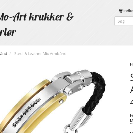
Indk
o-Art krukker &
riør
ånd
Steel & Leather Mix Armbånd
F
F
M