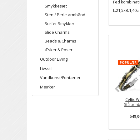
Fed kombinatio
Smykkesæt
L.21,5xB.1,40cm
Sten / Perle armbånd
Surfer Smykker
Slide Charms
Beads & Charms
Æsker & Poser
Outdoor Living
POPULÆR
Livsstil
Vandkunst/Fontæner
Mærker
Celtic 
Stålarm
549,0