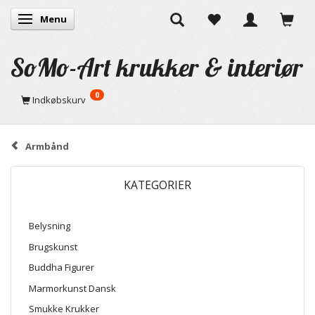
Menu
Skifte navigation
SoMo-Art krukker & interiør
0
Indkøbskurv
Armbånd
KATEGORIER
Belysning
Brugskunst
Buddha Figurer
Marmorkunst Dansk
Smukke Krukker