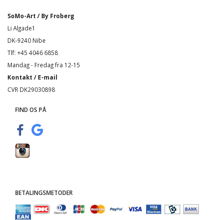
SoMo-Art / By Froberg
Li Algade1
DK-9240 Nibe
Tlf: +45 4046 6858
Mandag - Fredag fra 12-15
Kontakt / E-mail
CVR DK29030898
FIND OS PÅ
BETALINGSMETODER