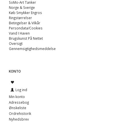
SoMo-Art Tanker
Norge & Sverige
Køb Smykker Engros
Ringstørrelser
Betingelser & Vilkår
Persondata/Cookies
Vand I Haven
Brugskunst På Nettet
Oversigt
Gennemsigtighedsmeddelse
KONTO
Log ind
Min konto
Adressebog
Ønskeliste
Ordrehistorik
Nyhedsbrev