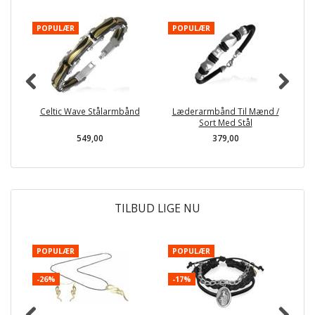
POPULÆR
POPULÆR
Celtic Wave Stålarmbånd
Læderarmbånd Til Mænd /
Sort Med Stål
549,00
379,00
TILBUD LIGE NU
POPULÆR
POPULÆR
-
-26%
-17%