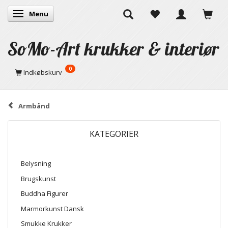
Menu
Skifte navigation
SoMo-Art krukker & interiør
0
Indkøbskurv
Armbånd
KATEGORIER
Belysning
Brugskunst
Buddha Figurer
Marmorkunst Dansk
Smukke Krukker