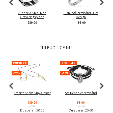
Rubber & Steel Med
Blank Stålarmbånd I Flot
Graveringsplade
Design
289,00
199,00
TILBUD LIGE NU
POPULÆR
POPULÆR
-
-26%
-17%
Smarte Snake Smykkesæt
Sct Benedict Armbånd
139,00
99,00
189,00
119,00
Du sparer:
50,00
Du sparer:
20,00