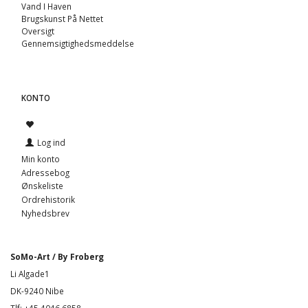
Vand I Haven
Brugskunst På Nettet
Oversigt
Gennemsigtighedsmeddelse
KONTO
Log ind
Min konto
Adressebog
Ønskeliste
Ordrehistorik
Nyhedsbrev
SoMo-Art / By Froberg
Li Algade1
DK-9240 Nibe