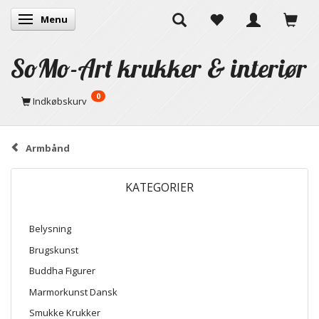
Menu
Skifte navigation
SoMo-Art krukker & interiør
0
Indkøbskurv
Armbånd
KATEGORIER
Belysning
Brugskunst
Buddha Figurer
Marmorkunst Dansk
Smukke Krukker