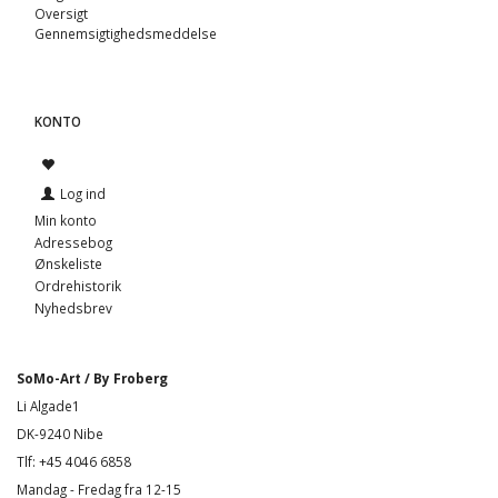
Oversigt
Gennemsigtighedsmeddelse
KONTO
Log ind
Min konto
Adressebog
Ønskeliste
Ordrehistorik
Nyhedsbrev
SoMo-Art / By Froberg
Li Algade1
DK-9240 Nibe
Tlf: +45 4046 6858
Mandag - Fredag fra 12-15