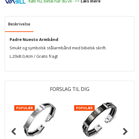
Køb nu, betal når du vil - >>
Læs mere
Beskrivelse
Padre Nuesto Armbånd
Smukt og symbolsk stålarmbånd med bibelsk skrift.
L.20xB.0,4cm / Gratis fragt
FORSLAG TIL DIG
POPULÆR
POPULÆR
P