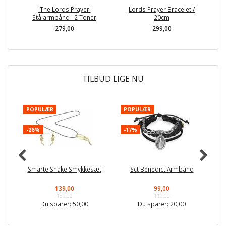
'The Lords Prayer'
Lords Prayer Bracelet /
Lo
Stålarmbånd I 2 Toner
20cm
279,00
299,00
TILBUD LIGE NU
POPULÆR
POPULÆR
-
-26%
-17%
Smarte Snake Smykkesæt
Sct Benedict Armbånd
139,00
99,00
189,00
119,00
Du sparer:
50,00
Du sparer:
20,00