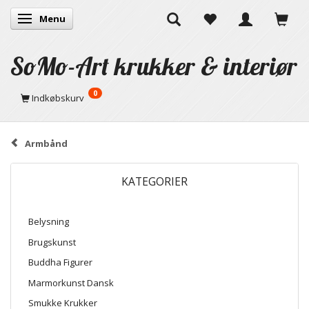
Menu
Skifte navigation
SoMo-Art krukker & interiør
0
Indkøbskurv
Armbånd
KATEGORIER
Belysning
Brugskunst
Buddha Figurer
Marmorkunst Dansk
Smukke Krukker