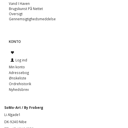
Vand I Haven
Brugskunst På Nettet
Oversigt
Gennemsigtighedsmeddelse
KONTO
Log ind
Min konto
Adressebog
Ønskeliste
Ordrehistorik
Nyhedsbrev
SoMo-Art / By Froberg
Li Algade1
DK-9240 Nibe