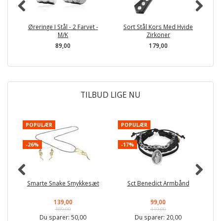
Øreringe I Stål - 2 Farvet -
Sort Stål Kors Med Hvide
M/K
Zirkoner
89,00
179,00
TILBUD LIGE NU
POPULÆR
POPULÆR
-
-26%
-17%
Smarte Snake Smykkesæt
Sct Benedict Armbånd
139,00
99,00
189,00
119,00
Du sparer:
50,00
Du sparer:
20,00