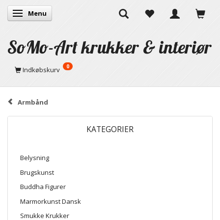
Menu
Skifte navigation
SoMo-Art krukker & interiør
0
Indkøbskurv
Armbånd
KATEGORIER
Belysning
Brugskunst
Buddha Figurer
Marmorkunst Dansk
Smukke Krukker