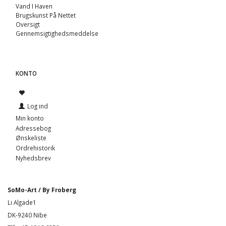
Vand I Haven
Brugskunst På Nettet
Oversigt
Gennemsigtighedsmeddelse
KONTO
Log ind
Min konto
Adressebog
Ønskeliste
Ordrehistorik
Nyhedsbrev
SoMo-Art / By Froberg
Li Algade1
DK-9240 Nibe