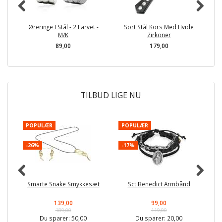
Øreringe I Stål - 2 Farvet -
Sort Stål Kors Med Hvide
M/K
Zirkoner
89,00
179,00
TILBUD LIGE NU
POPULÆR
POPULÆR
-
-26%
-17%
Smarte Snake Smykkesæt
Sct Benedict Armbånd
139,00
99,00
189,00
119,00
Du sparer:
50,00
Du sparer:
20,00