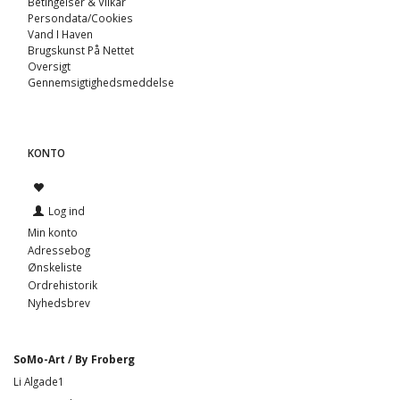
Betingelser & Vilkår
Persondata/Cookies
Vand I Haven
Brugskunst På Nettet
Oversigt
Gennemsigtighedsmeddelse
KONTO
Log ind
Min konto
Adressebog
Ønskeliste
Ordrehistorik
Nyhedsbrev
SoMo-Art / By Froberg
Li Algade1