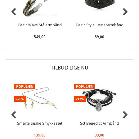
Celtic Wave Stålarmbånd
Celtic Style Læderarmbånd
B
549,00
89,00
TILBUD LIGE NU
POPULÆR
POPULÆR
-
-26%
-17%
Smarte Snake Smykkesæt
Sct Benedict Armbånd
139,00
99,00