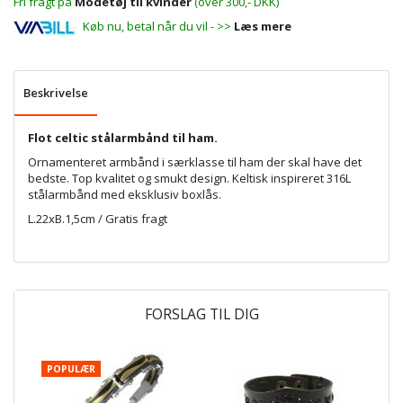
Fri fragt på
Modetøj til kvinder
(over 300,- DKK)
Køb nu, betal når du vil - >>
Læs mere
Beskrivelse
Flot celtic stålarmbånd til ham.
Ornamenteret armbånd i særklasse til ham der skal have det
bedste. Top kvalitet og smukt design. Keltisk inspireret 316L
stålarmbånd med eksklusiv boxlås.
L.22xB.1,5cm / Gratis fragt
FORSLAG TIL DIG
POPULÆR