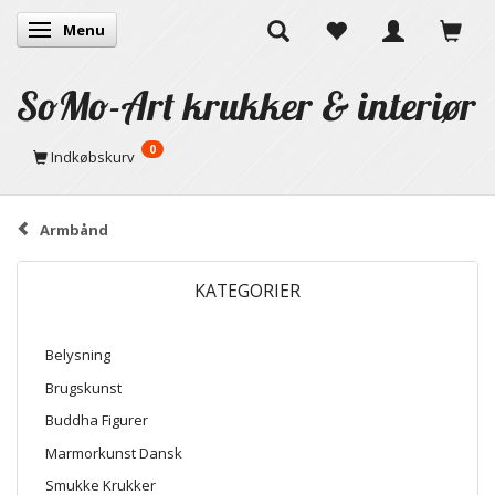
Menu
Skifte navigation
SoMo-Art krukker & interiør
0
Indkøbskurv
Armbånd
KATEGORIER
Belysning
Brugskunst
Buddha Figurer
Marmorkunst Dansk
Smukke Krukker