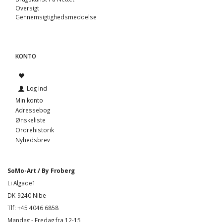
Oversigt
Gennemsigtighedsmeddelse
KONTO
Log ind
Min konto
Adressebog
Ønskeliste
Ordrehistorik
Nyhedsbrev
SoMo-Art / By Froberg
Li Algade1
DK-9240 Nibe
Tlf: +45 4046 6858
Mandag - Fredag fra 12-15