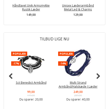
Håndlavet Unik Armsmykke
Unisex Læderarmbånd
Rustik Læder
Metal Led & Charms
149,00
129,00
TILBUD LIGE NU
POPULÆR
POPULÆR
P
-17%
-14%
-
Sct Benedict Armbånd
Multi Strand
F
Armbånd/Halskæde I Læder
99,00
249,00
119,00
289,00
Du sparer:
20,00
Du sparer:
40,00