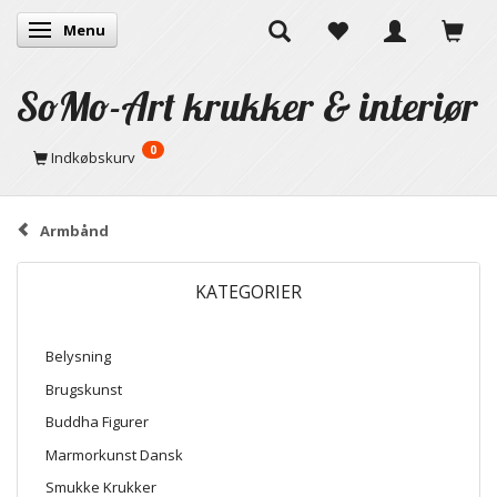
Menu
Skifte navigation
SoMo-Art krukker & interiør
0
Indkøbskurv
Armbånd
KATEGORIER
Belysning
Brugskunst
Buddha Figurer
Marmorkunst Dansk
Smukke Krukker