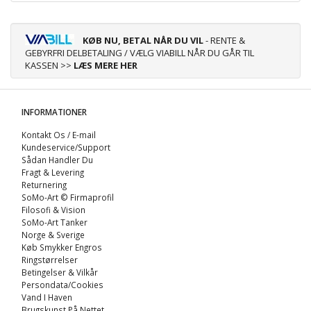
KØB NU, BETAL NÅR DU VIL
- RENTE &
GEBYRFRI DELBETALING / VÆLG VIABILL NÅR DU GÅR TIL
KASSEN >>
LÆS MERE HER
INFORMATIONER
Kontakt Os / E-mail
Kundeservice/Support
Sådan Handler Du
Fragt & Levering
Returnering
SoMo-Art © Firmaprofil
Filosofi & Vision
SoMo-Art Tanker
Norge & Sverige
Køb Smykker Engros
Ringstørrelser
Betingelser & Vilkår
Persondata/Cookies
Vand I Haven
Brugskunst På Nettet