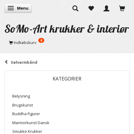
Menu
Skifte navigation
SoMo-Art krukker & interiør
0
Indkøbskurv
Sølvarmbånd
KATEGORIER
Belysning
Brugskunst
Buddha Figurer
Marmorkunst Dansk
Smukke Krukker