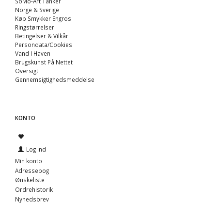
SoMo-Art Tanker
Norge & Sverige
Køb Smykker Engros
Ringstørrelser
Betingelser & Vilkår
Persondata/Cookies
Vand I Haven
Brugskunst På Nettet
Oversigt
Gennemsigtighedsmeddelse
KONTO
Log ind
Min konto
Adressebog
Ønskeliste
Ordrehistorik
Nyhedsbrev