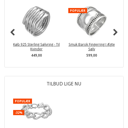
POPULÆR
Køb 925 Sterling Sølvring - Til
Smuk Barok Fingerring I Ægte
3
Kvinder
Sølv
449,00
599,00
TILBUD LIGE NU
POPULÆR
-32%