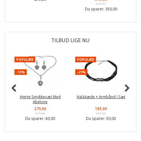
699,00
Du sparer:
350,00
TILBUD LIGE NU
POPULÆR
POPULÆR
P
-13%
-21%
-
Hjerte Smykkesæt Med
Halskæde + Armbånd I Sæt
Abelone
279,00
189,00
319,00
239,00
Du sparer:
40,00
Du sparer:
50,00