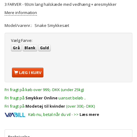
3 FARVER - 93cm lang halskæde med vedhæng + øresmykker
Mere information
Model/varenr.:
Snake Smykkesæt
Vælg
Farve:
Grå
Blank
Guld
LÆG I KURV
Fri fragt på køb over 999,- DKK (under 25kg)
Fri fragt på
Smykker Online
uanset beløb ..
Fri fragt på
Modetøj til kvinder
(over 300,- DKK)
Køb nu, betal når du vil - >>
Læs mere
Beskrivelse