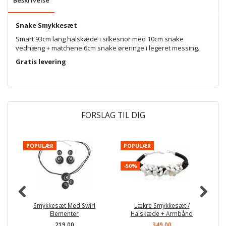
Snake Smykkesæt
Smart 93cm lang halskæde i silkesnor med 10cm snake
vedhæng + matchene 6cm snake øreringe i legeret messing.
Gratis levering
FORSLAG TIL DIG
POPULÆR
POPULÆR
P
-50%
Smykkesæt Med Swirl
Lækre Smykkesæt /
Elementer
Halskæde + Armbånd
219,00
349,00