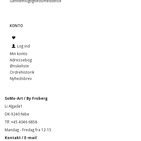
Gennemsigtighedsmeddelse
KONTO
Log ind
Min konto
Adressebog
Ønskeliste
Ordrehistorik
Nyhedsbrev
SoMo-Art / By Froberg
Li Algade1
DK-9240 Nibe
Tlf: +45 4046 6858
Mandag - Fredag fra 12-15
Kontakt / E-mail