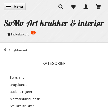
Menu
Skifte navigation
SoMo-Art krukker & interiør
0
Indkøbskurv
Smykkesæt
KATEGORIER
Belysning
Brugskunst
Buddha Figurer
Marmorkunst Dansk
Smukke Krukker