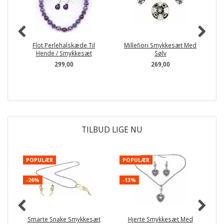
Flot Perlehalskæde Til
Millefiori Smykkesæt Med
Hende / Smykkesæt
Sølv
299,00
269,00
TILBUD LIGE NU
POPULÆR
POPULÆR
P
-26%
-13%
-
Smarte Snake Smykkesæt
Hjerte Smykkesæt Med
H