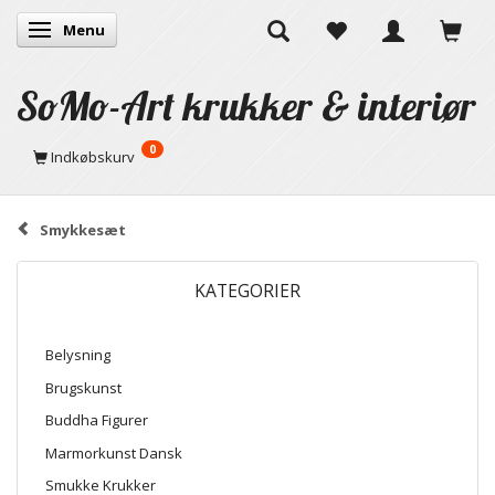
Menu
Skifte navigation
SoMo-Art krukker & interiør
0
Indkøbskurv
Smykkesæt
KATEGORIER
Belysning
Brugskunst
Buddha Figurer
Marmorkunst Dansk
Smukke Krukker