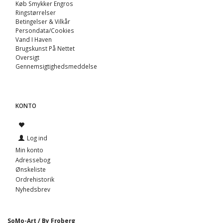
Køb Smykker Engros
Ringstørrelser
Betingelser & Vilkår
Persondata/Cookies
Vand I Haven
Brugskunst På Nettet
Oversigt
Gennemsigtighedsmeddelse
KONTO
Log ind
Min konto
Adressebog
Ønskeliste
Ordrehistorik
Nyhedsbrev
SoMo-Art / By Froberg