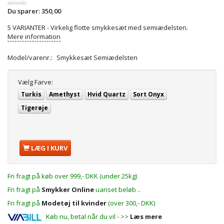
699,00
Du sparer:
350,00
5 VARIANTER - Virkelig flotte smykkesæt med semiædelsten.
Mere information
Model/varenr.:
Smykkesæt Semiædelsten
Vælg
Farve:
Turkis
Amethyst
Hvid Quartz
Sort Onyx
Tigerøje
LÆG I KURV
Fri fragt på køb over 999,- DKK (under 25kg)
Fri fragt på
Smykker Online
uanset beløb ..
Fri fragt på
Modetøj til kvinder
(over 300,- DKK)
Køb nu, betal når du vil - >>
Læs mere