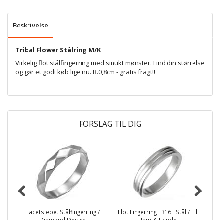
Beskrivelse
Tribal Flower Stålring M/K
Virkelig flot stålfingerring med smukt mønster. Find din størrelse
og gør et godt køb lige nu. B.0,8cm - gratis fragt!!
FORSLAG TIL DIG
Facetslebet Stålfingerring /
Flot Fingerring I 316L Stål / Til
Ju
Diamond Design
Ham & Hende