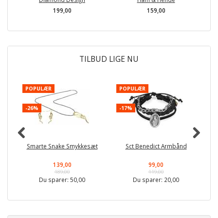
199,00
159,00
TILBUD LIGE NU
POPULÆR
POPULÆR
-
-26%
-17%
Smarte Snake Smykkesæt
Sct Benedict Armbånd
139,00
99,00
189,00
119,00
Du sparer:
50,00
Du sparer:
20,00