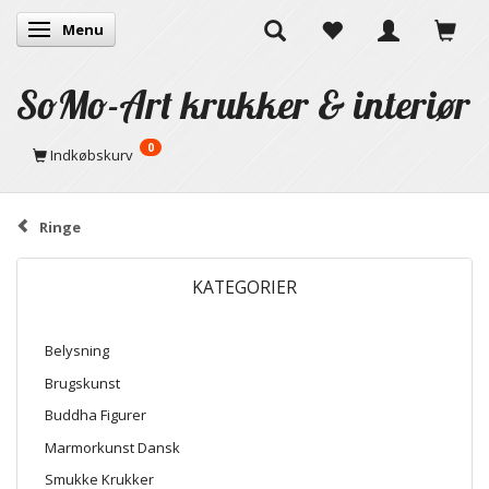
Menu
Skifte navigation
SoMo-Art krukker & interiør
0
Indkøbskurv
Ringe
KATEGORIER
Belysning
Brugskunst
Buddha Figurer
Marmorkunst Dansk
Smukke Krukker