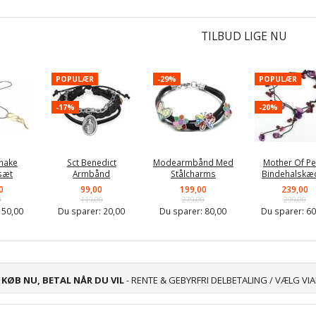
TILBUD LIGE NU
POPULÆR
-29%
POPULÆR
-17%
-20%
nake
Sct Benedict
Modearmbånd Med
Mother Of Pe
sæt
Armbånd
Stålcharms
Bindehalskæ
0
99,00
199,00
239,00
0
119,00
279,00
299,00
:
50,00
Du sparer:
20,00
Du sparer:
80,00
Du sparer:
60
KØB NU, BETAL NÅR DU VIL
- RENTE & GEBYRFRI DELBETALING / VÆLG VI