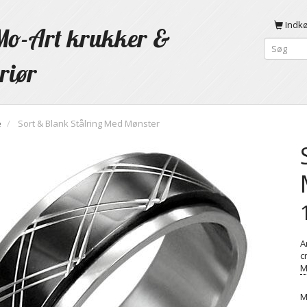
Indk
o-Art krukker &
riør
e
Sort & Blank Stålring Med Mønster
A
c
M
M