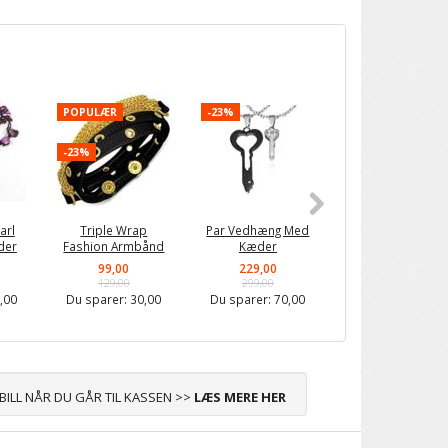
POPULÆR
-23%
-23%
-23%
arl
Triple Wrap
Par Vedhæng Med
Heart Key
der
Fashion Armbånd
Kæder
Parhalskæder
99,00
229,00
229,00
129,00
299,00
299,00
,00
Du sparer:
30,00
Du sparer:
70,00
Du sparer:
70,0
ABILL NÅR DU GÅR TIL KASSEN >>
LÆS MERE HER