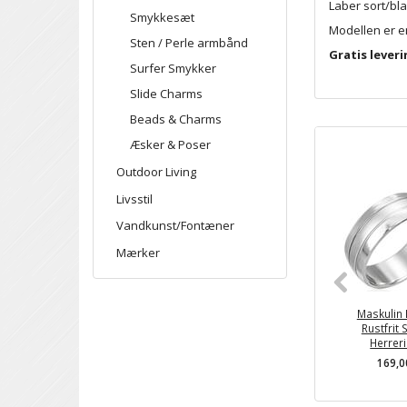
Laber sort/bla
Smykkesæt
Modellen er en
Sten / Perle armbånd
Gratis lever
Surfer Smykker
Slide Charms
Beads & Charms
Æsker & Poser
Outdoor Living
Livsstil
Vandkunst/Fontæner
Mærker
Maskulin R
Rustfrit S
Herrer
169,0