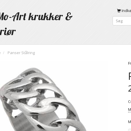
Indk
o-Art krukker &
riør
e
Panser Stålring
F
C
M
M