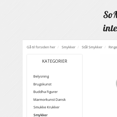
SoM
inte
Gå til forsiden her
Smykker
Stål Smykker
Ring
KATEGORIER
Belysning
Brugskunst
Buddha Figurer
Marmorkunst Dansk
Smukke Krukker
Smykker