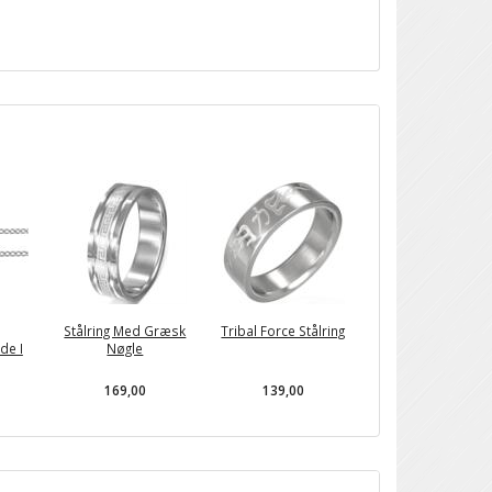
Stålring Med Græsk
Tribal Force Stålring
de I
Nøgle
169,00
139,00