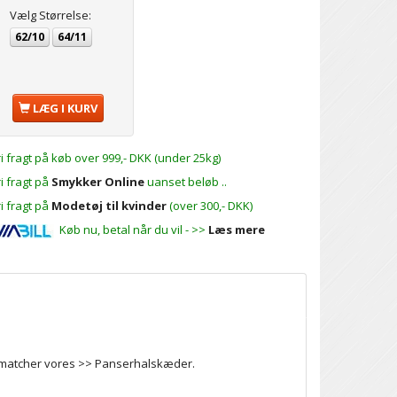
Vælg
Størrelse:
62/10
64/11
LÆG I KURV
ri fragt på køb over 999,- DKK (under 25kg)
ri fragt på
Smykker Online
uanset beløb ..
ri fragt på
Modetøj til kvinder
(over 300,- DKK)
Køb nu, betal når du vil - >>
Læs mere
) matcher vores >>
Panserhalskæder
.