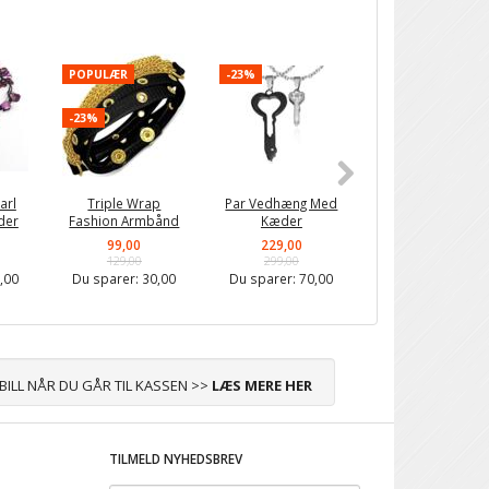
POPULÆR
-23%
-23%
-23%
arl
Triple Wrap
Par Vedhæng Med
Heart Key
der
Fashion Armbånd
Kæder
Parhalskæder
99,00
229,00
229,00
129,00
299,00
299,00
,00
Du sparer:
30,00
Du sparer:
70,00
Du sparer:
70,0
ABILL NÅR DU GÅR TIL KASSEN >>
LÆS MERE HER
TILMELD NYHEDSBREV