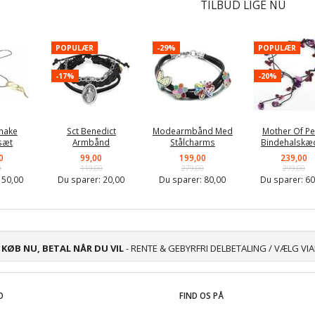
TILBUD LIGE NU
POPULÆR
-29%
POPULÆR
-17%
-20%
nake
Sct Benedict
Modearmbånd Med
Mother Of Pe
sæt
Armbånd
Stålcharms
Bindehalskæ
0
99,00
199,00
239,00
0
119,00
279,00
299,00
:
50,00
Du sparer:
20,00
Du sparer:
80,00
Du sparer:
60
KØB NU, BETAL NÅR DU VIL
- RENTE & GEBYRFRI DELBETALING / VÆLG VI
O
FIND OS PÅ