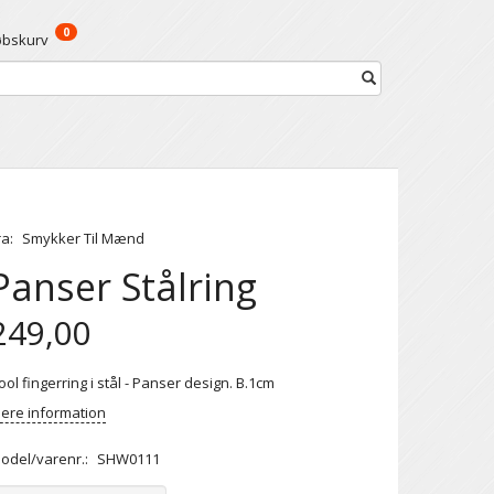
0
øbskurv
ra:
Smykker Til Mænd
Panser Stålring
249,00
ool fingerring i stål - Panser design. B.1cm
ere information
odel/varenr.:
SHW0111