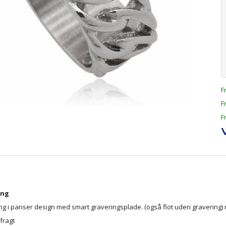
F
F
F
ing
ing i panser design med smart graveringsplade. (også flot uden gravering
fragt