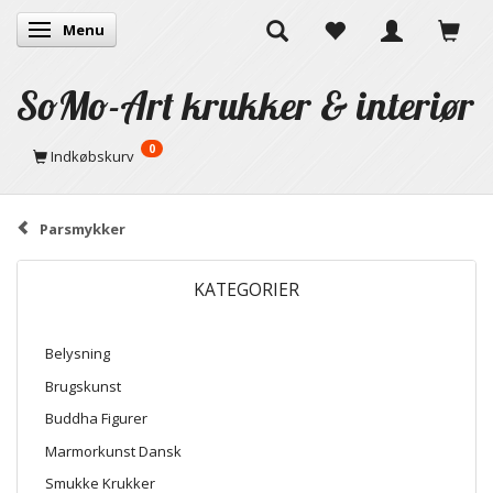
Menu
Skifte navigation
SoMo-Art krukker & interiør
0
Indkøbskurv
Parsmykker
KATEGORIER
Belysning
Brugskunst
Buddha Figurer
Marmorkunst Dansk
Smukke Krukker