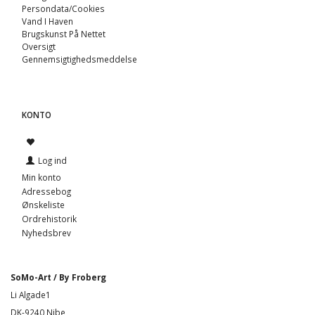
Persondata/Cookies
Vand I Haven
Brugskunst På Nettet
Oversigt
Gennemsigtighedsmeddelse
KONTO
Log ind
Min konto
Adressebog
Ønskeliste
Ordrehistorik
Nyhedsbrev
SoMo-Art / By Froberg
Li Algade1
DK-9240 Nibe