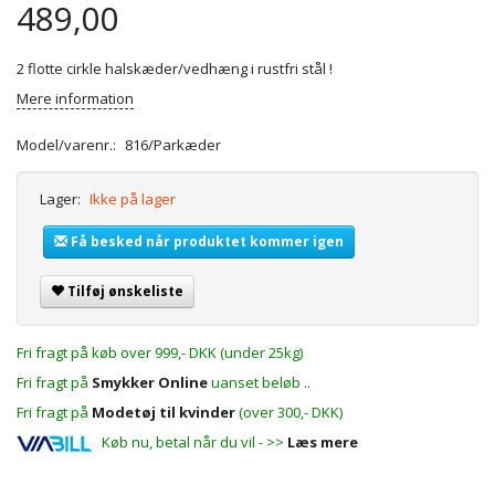
489,00
2 flotte cirkle halskæder/vedhæng i rustfri stål !
Mere information
Model/varenr.:
816/Parkæder
Lager:
Ikke på lager
Få besked når produktet kommer igen
Tilføj ønskeliste
Fri fragt på køb over 999,- DKK (under 25kg)
Fri fragt på
Smykker Online
uanset beløb ..
Fri fragt på
Modetøj til kvinder
(over 300,- DKK)
Køb nu, betal når du vil - >>
Læs mere