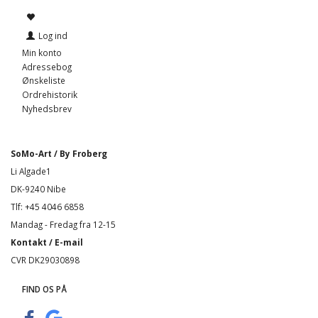
Log ind
Min konto
Adressebog
Ønskeliste
Ordrehistorik
Nyhedsbrev
SoMo-Art / By Froberg
Li Algade1
DK-9240 Nibe
Tlf: +45 4046 6858
Mandag - Fredag fra 12-15
Kontakt / E-mail
CVR DK29030898
FIND OS PÅ