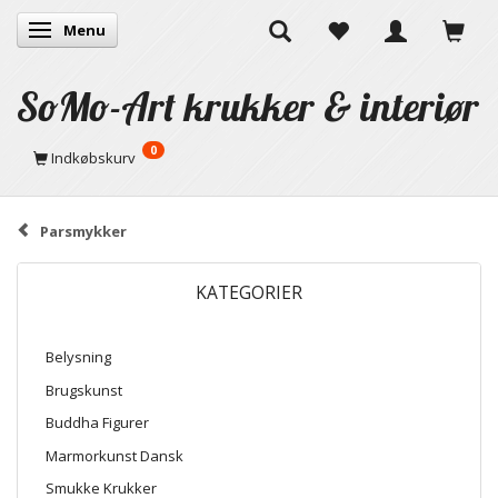
Menu
Skifte navigation
SoMo-Art krukker & interiør
0
Indkøbskurv
Parsmykker
KATEGORIER
Belysning
Brugskunst
Buddha Figurer
Marmorkunst Dansk
Smukke Krukker