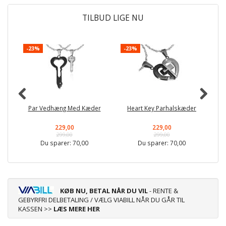
TILBUD LIGE NU
-23%
-23%
-
Par Vedhæng Med Kæder
Heart Key Parhalskæder
Do
229,00
229,00
299,00
299,00
Du sparer:
70,00
Du sparer:
70,00
KØB NU, BETAL NÅR DU VIL
- RENTE &
GEBYRFRI DELBETALING / VÆLG VIABILL NÅR DU GÅR TIL
KASSEN >>
LÆS MERE HER