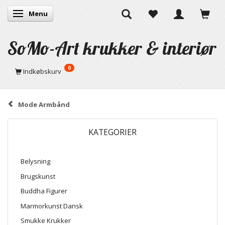
Menu
Skifte navigation
SoMo-Art krukker & interiør
0
Indkøbskurv
Mode Armbånd
KATEGORIER
Belysning
Brugskunst
Buddha Figurer
Marmorkunst Dansk
Smukke Krukker