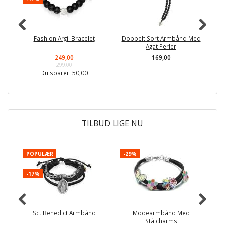
Fashion Argil Bracelet
Dobbelt Sort Armbånd Med
B
Agat Perler
249,00
169,00
299,00
Du sparer:
50,00
TILBUD LIGE NU
POPULÆR
-29%
P
-17%
-
Sct Benedict Armbånd
Modearmbånd Med
Stålcharms