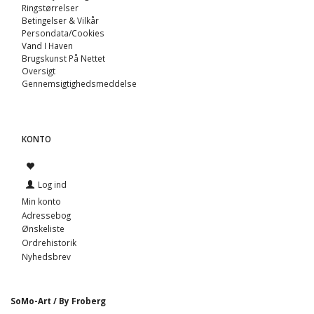
Ringstørrelser
Betingelser & Vilkår
Persondata/Cookies
Vand I Haven
Brugskunst På Nettet
Oversigt
Gennemsigtighedsmeddelse
KONTO
Log ind
Min konto
Adressebog
Ønskeliste
Ordrehistorik
Nyhedsbrev
SoMo-Art / By Froberg