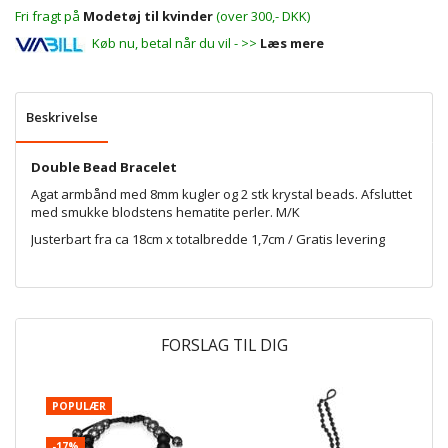
Fri fragt på
Modetøj til kvinder
(over 300,- DKK)
Køb nu, betal når du vil - >>
Læs mere
Beskrivelse
Double Bead Bracelet
Agat armbånd med 8mm kugler og 2 stk krystal beads. Afsluttet
med smukke blodstens hematite perler. M/K
Justerbart fra ca 18cm x totalbredde 1,7cm / Gratis levering
FORSLAG TIL DIG
POPULÆR
P
-17%