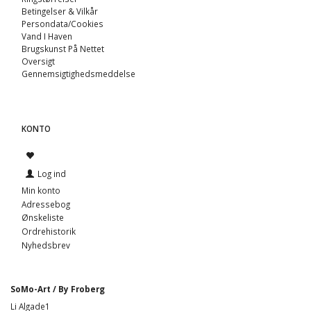
Betingelser & Vilkår
Persondata/Cookies
Vand I Haven
Brugskunst På Nettet
Oversigt
Gennemsigtighedsmeddelse
KONTO
Log ind
Min konto
Adressebog
Ønskeliste
Ordrehistorik
Nyhedsbrev
SoMo-Art / By Froberg
Li Algade1