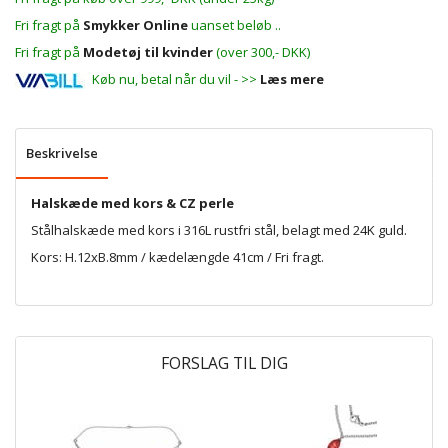
Fri fragt på
Smykker Online
uanset beløb ..
Fri fragt på
Modetøj til kvinder
(over 300,- DKK)
Køb nu, betal når du vil - >>
Læs mere
Beskrivelse
Halskæde med kors & CZ perle
Stålhalskæde med kors i 316L rustfri stål, belagt med 24K guld.
Kors: H.12xB.8mm / kædelængde 41cm / Fri fragt.
FORSLAG TIL DIG
P