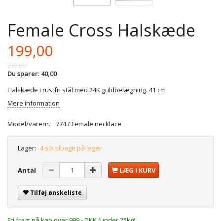
Female Cross Halskæde
199,00
239,00
Du sparer:
40,00
Halskæde i rustfri stål med 24K guldbelægning. 41 cm
Mere information
Model/varenr.:
774 / Female necklace
Lager:
4 stk tilbage på lager
Antal
LÆG I KURV
Tilføj ønskeliste
Fri fragt på køb over 999,- DKK (under 25kg)