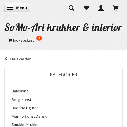
Menu
Skifte navigation
SoMo-Art krukker & interiør
0
Indkøbskurv
Halskæder
KATEGORIER
Belysning
Brugskunst
Buddha Figurer
Marmorkunst Dansk
Smukke Krukker