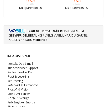
199,00
199,00
249,00
249,00
Du sparer:
50,00
Du sparer:
50,00
KØB NU, BETAL NÅR DU VIL
- RENTE &
GEBYRFRI DELBETALING / VÆLG VIABILL NÅR DU GÅR TIL
KASSEN >>
LÆS MERE HER
INFORMATIONER
Kontakt Os / E-mail
Kundeservice/Support
Sådan Handler Du
Fragt & Levering
Returnering
SoMo-Art © Firmaprofil
Filosofi & Vision
SoMo-Art Tanker
Norge & Sverige
Køb Smykker Engros
Ringstørrelser