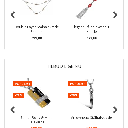
Double Layer Stålhalskæde
Elegant Stålhalskæde Til
S
Female
Hende
299,00
249,00
TILBUD LIGE NU
POPULÆR
POPULÆR
-
-20%
-20%
Spirit - Body & Mind
Arrowhead Stålhalskæde
H
Halskæde