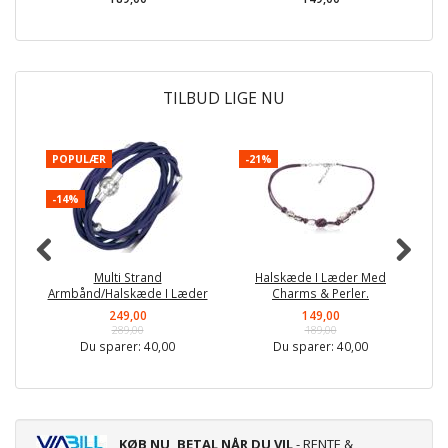
TILBUD LIGE NU
POPULÆR
-21%
P
-14%
-
Multi Strand
Halskæde I Læder Med
Armbånd/Halskæde I Læder
Charms & Perler.
249,00
149,00
289,00
189,00
Du sparer:
40,00
Du sparer:
40,00
KØB NU, BETAL NÅR DU VIL
- RENTE &