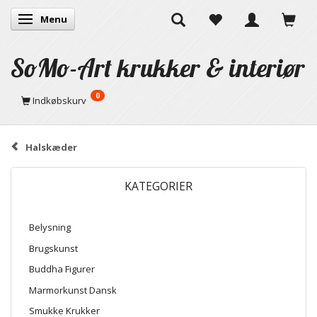
Menu
Skifte navigation
SoMo-Art krukker & interiør
0
Indkøbskurv
Halskæder
KATEGORIER
Belysning
Brugskunst
Buddha Figurer
Marmorkunst Dansk
Smukke Krukker