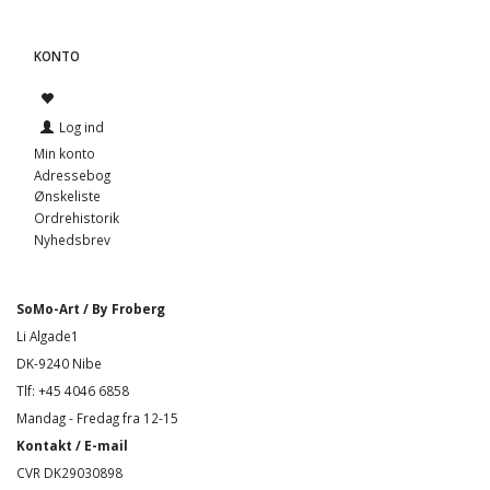
KONTO
Log ind
Min konto
Adressebog
Ønskeliste
Ordrehistorik
Nyhedsbrev
SoMo-Art / By Froberg
Li Algade1
DK-9240 Nibe
Tlf: +45 4046 6858
Mandag - Fredag fra 12-15
Kontakt / E-mail
CVR DK29030898