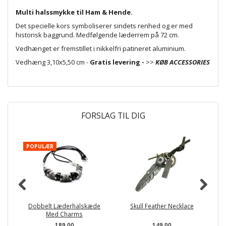
Multi halssmykke til Ham & Hende.
Det specielle kors symboliserer sindets renhed og er med
historisk baggrund. Medfølgende læderrem på 72 cm.
Vedhænget er fremstillet i nikkelfri patineret aluminium.
Vedhæng
3,10x5,50 cm -
Gratis levering -
>>
KØB ACCESSORIES
FORSLAG TIL DIG
POPULÆR
P
Dobbelt Læderhalskæde
Skull Feather Necklace
S
Med Charms
189,00
149,00