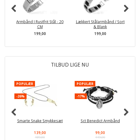
Armbånd I Rustfrit Stål - 20
Lækkert Stålarmbånd / Sort
CM
& Blank
199,00
199,00
TILBUD LIGE NU
POPULÆR
POPULÆR
-
-26%
-17%
Smarte Snake Smykkesæt
Sct Benedict Armbånd
139,00
99,00
189,00
119,00