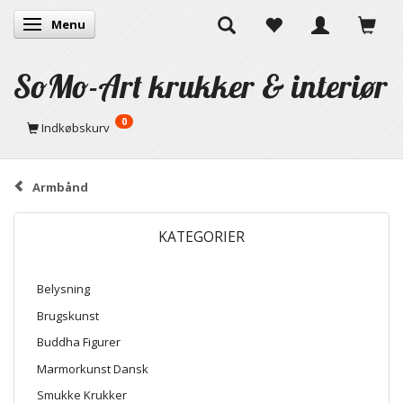
Menu
Skifte navigation
SoMo-Art krukker & interiør
0
Indkøbskurv
Armbånd
KATEGORIER
Belysning
Brugskunst
Buddha Figurer
Marmorkunst Dansk
Smukke Krukker