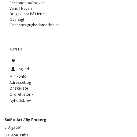
Persondata/Cookies
Vand I Haven
Brugskunst På Nettet
Oversigt
Gennemsigtighedsmeddelse
KONTO
Log ind
Min konto
Adressebog
Ønskeliste
Ordrehistorik
Nyhedsbrev
SoMo-Art / By Froberg
Li Algade1
DK-9240 Nibe