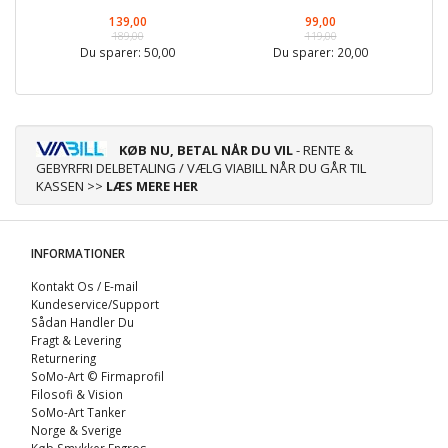
139,00
99,00
189,00
119,00
Du sparer:
50,00
Du sparer:
20,00
KØB NU, BETAL NÅR DU VIL
- RENTE &
GEBYRFRI DELBETALING / VÆLG VIABILL NÅR DU GÅR TIL
KASSEN >>
LÆS MERE HER
INFORMATIONER
Kontakt Os / E-mail
Kundeservice/Support
Sådan Handler Du
Fragt & Levering
Returnering
SoMo-Art © Firmaprofil
Filosofi & Vision
SoMo-Art Tanker
Norge & Sverige
Køb Smykker Engros