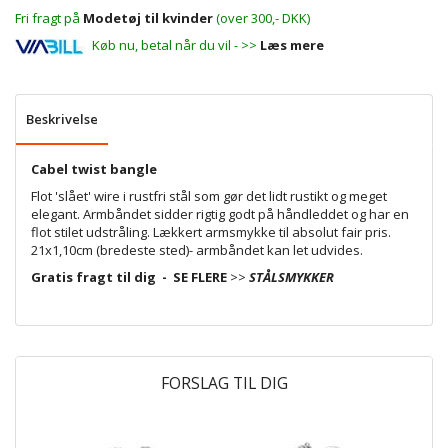
Fri fragt på
Modetøj til kvinder
(over 300,- DKK)
Køb nu, betal når du vil - >>
Læs mere
Beskrivelse
Cabel twist bangle
Flot 'slået' wire i rustfri stål som gør det lidt rustikt og meget
elegant. Armbåndet sidder rigtig godt på håndleddet og har en
flot stilet udstråling. Lækkert armsmykke til absolut fair pris.
21x1,10cm (bredeste sted)- armbåndet kan let udvides.
Gratis fragt til dig - SE FLERE
>>
STÅLSMYKKER
FORSLAG TIL DIG