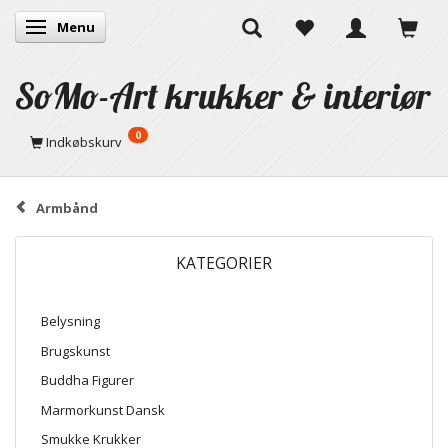
Menu
Skifte navigation
SoMo-Art krukker & interiør
0
Indkøbskurv
Armbånd
KATEGORIER
Belysning
Brugskunst
Buddha Figurer
Marmorkunst Dansk
Smukke Krukker