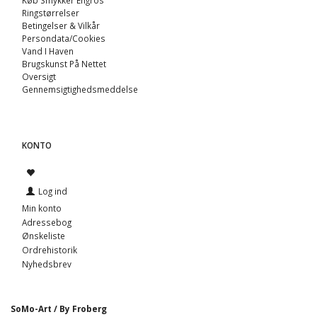
Ringstørrelser
Betingelser & Vilkår
Persondata/Cookies
Vand I Haven
Brugskunst På Nettet
Oversigt
Gennemsigtighedsmeddelse
KONTO
Log ind
Min konto
Adressebog
Ønskeliste
Ordrehistorik
Nyhedsbrev
SoMo-Art / By Froberg