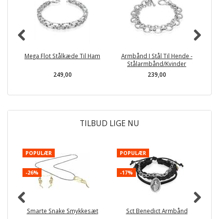
Mega Flot Stålkæde Til Ham
Armbånd I Stål Til Hende -
Stålarmbånd/Kvinder
249,00
239,00
TILBUD LIGE NU
POPULÆR
POPULÆR
-
-26%
-17%
Smarte Snake Smykkesæt
Sct Benedict Armbånd